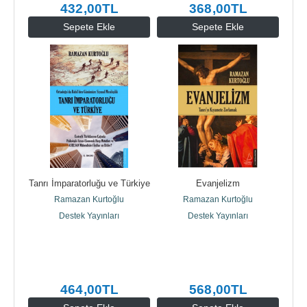
432
,00
TL
368
,00
TL
Sepete Ekle
Sepete Ekle
Tanrı İmparatorluğu ve Türkiye
Evanjelizm
Ramazan Kurtoğlu
Ramazan Kurtoğlu
Destek Yayınları
Destek Yayınları
464
,00
TL
568
,00
TL