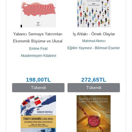
Yabancı Sermaye Yatırımları 
İş Ahlakı - Örnek Olaylar
Ekonomik Büyüme ve Ulusal 
Mahmut Akıncı
Güvenlik: Türkiye...
Eğitim Yayınevi - Bilimsel Eserler
Emine Fırat
Akademisyen Kitabevi
198
,00
TL
272
,65
TL
Tükendi
Tükendi