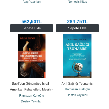
Ataç Yayınları
Nemesis Kitap
562
,50
TL
284
,75
TL
Sepete Ekle
Sepete Ekle
Babil’den Günümüze İsrail - 
Akıl Sağlığı Tsunamisi
Amerikan Kehanetleri: Mesih - 
Ramazan Kurtoğlu
USA ve Türkiye
Destek Yayınları
Ramazan Kurtoğlu
Destek Yayınları