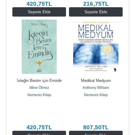
420
,75
TL
216
,75
TL
Sepete Ekle
Sepete Ekle
İsteğin Benim için Emirdir
Medikal Medyum
Mine Ölmez
Anthony William
Nemesis Kitap
Nemesis Kitap
420
,75
TL
807
,50
TL