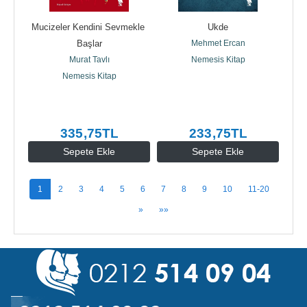
Mucizeler Kendini Sevmekle 
Ukde
Başlar
Mehmet Ercan
Murat Tavlı
Nemesis Kitap
Nemesis Kitap
335
,75
TL
233
,75
TL
Sepete Ekle
Sepete Ekle
1
2
3
4
5
6
7
8
9
10
11-20
»
»»