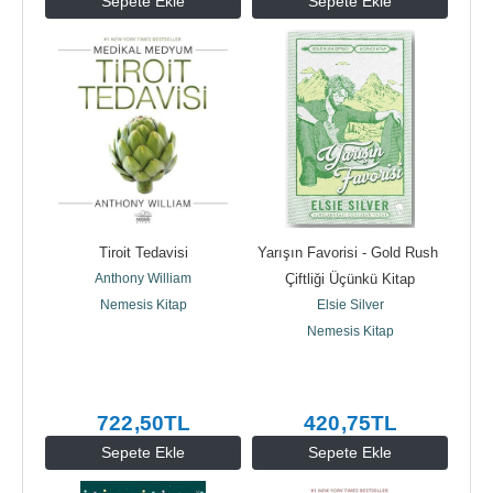
Sepete Ekle
Sepete Ekle
Tiroit Tedavisi
Yarışın Favorisi - Gold Rush 
Anthony William
Çiftliği Üçünkü Kitap
Nemesis Kitap
Elsie Silver
Nemesis Kitap
722
,50
TL
420
,75
TL
Sepete Ekle
Sepete Ekle