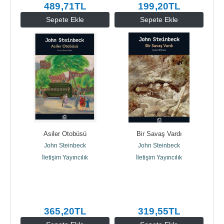
489
,71
TL
199
,20
TL
Sepete Ekle
Sepete Ekle
Asiler Otobüsü
Bir Savaş Vardı
John Steinbeck
John Steinbeck
İletişim Yayıncılık
İletişim Yayıncılık
365
,20
TL
319
,55
TL