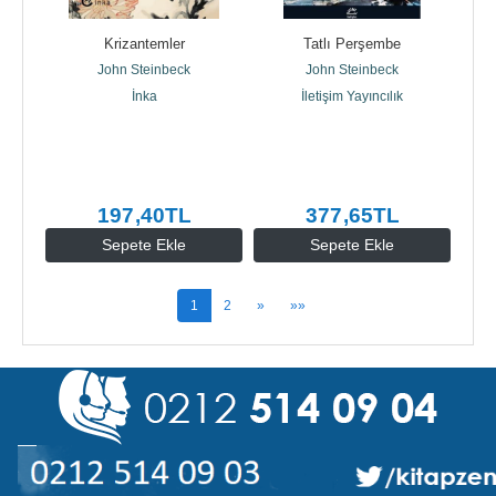
Krizantemler
Tatlı Perşembe
John Steinbeck
John Steinbeck
İnka
İletişim Yayıncılık
197
,40
TL
377
,65
TL
Sepete Ekle
Sepete Ekle
1
2
»
»»