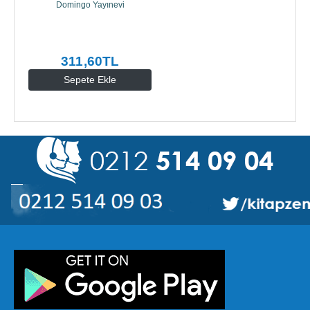
Domingo Yayınevi
311
,60
TL
Sepete Ekle