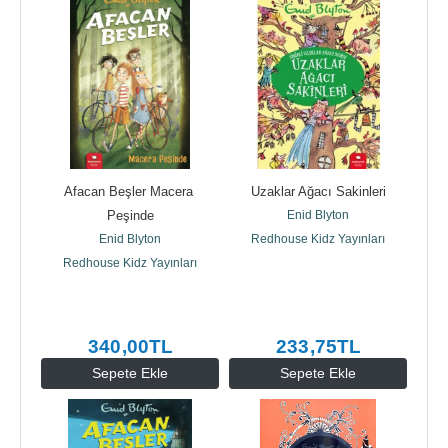
Afacan Beşler Macera 
Uzaklar Ağacı Sakinleri
Peşinde
Enid Blyton
Enid Blyton
Redhouse Kidz Yayınları
Redhouse Kidz Yayınları
340
,00
TL
233
,75
TL
Sepete Ekle
Sepete Ekle