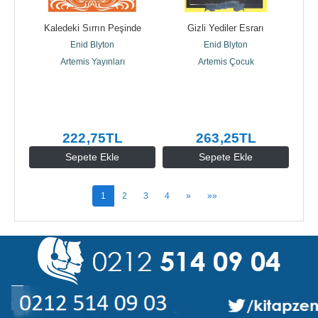
Kaledeki Sırrın Peşinde
Gizli Yediler Esrarı
Enid Blyton
Enid Blyton
Artemis Yayınları
Artemis Çocuk
222
,75
TL
263
,25
TL
Sepete Ekle
Sepete Ekle
1
2
3
4
»
»»