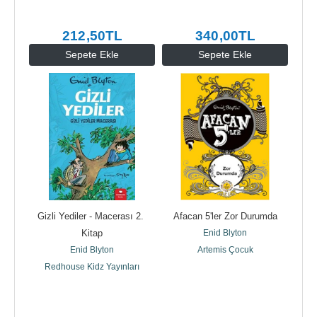
212
,50
TL
340
,00
TL
Sepete Ekle
Sepete Ekle
Gizli Yediler - Macerası 2. 
Afacan 5'ler Zor Durumda
Kitap
Enid Blyton
Enid Blyton
Artemis Çocuk
Redhouse Kidz Yayınları