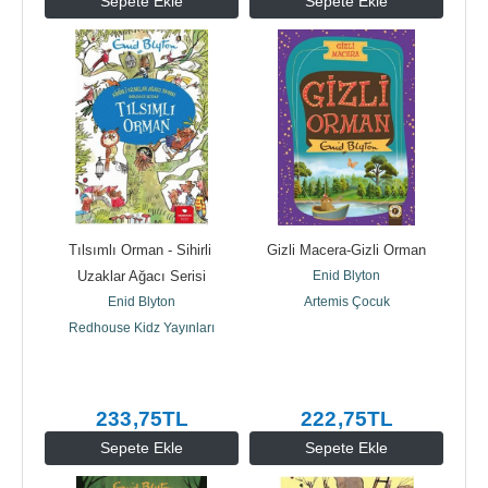
Sepete Ekle
Sepete Ekle
Tılsımlı Orman - Sihirli 
Gizli Macera-Gizli Orman
Uzaklar Ağacı Serisi
Enid Blyton
Enid Blyton
Artemis Çocuk
Redhouse Kidz Yayınları
233
,75
TL
222
,75
TL
Sepete Ekle
Sepete Ekle