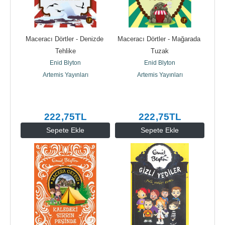
Maceracı Dörtler - Denizde 
Maceracı Dörtler - Mağarada 
Tehlike
Tuzak
Enid Blyton
Enid Blyton
Artemis Yayınları
Artemis Yayınları
222
,75
TL
222
,75
TL
Sepete Ekle
Sepete Ekle