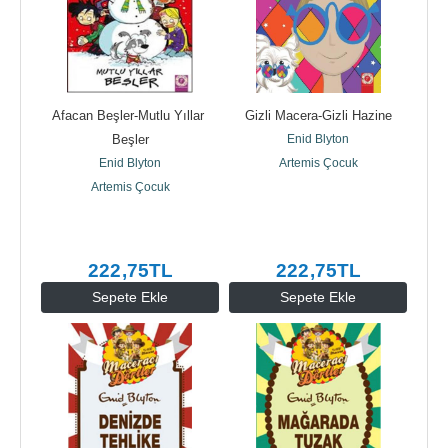
Afacan Beşler-Mutlu Yıllar 
Gizli Macera-Gizli Hazine
Beşler
Enid Blyton
Enid Blyton
Artemis Çocuk
Artemis Çocuk
222
,75
TL
222
,75
TL
Sepete Ekle
Sepete Ekle