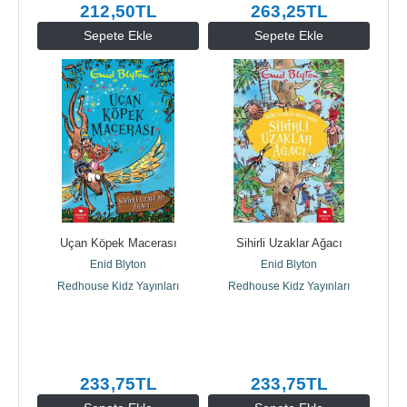
212
,50
TL
263
,25
TL
Sepete Ekle
Sepete Ekle
Uçan Köpek Macerası
Sihirli Uzaklar Ağacı
Enid Blyton
Enid Blyton
Redhouse Kidz Yayınları
Redhouse Kidz Yayınları
233
,75
TL
233
,75
TL