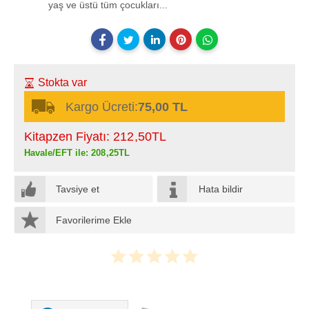
yaş ve üstü tüm çocukları...
Stokta var
Kargo Ücreti:
75,00 TL
Kitapzen Fiyatı:
212
,50
TL
Havale/EFT ile:
208
,25
TL
Tavsiye et
Hata bildir
Favorilerime Ekle