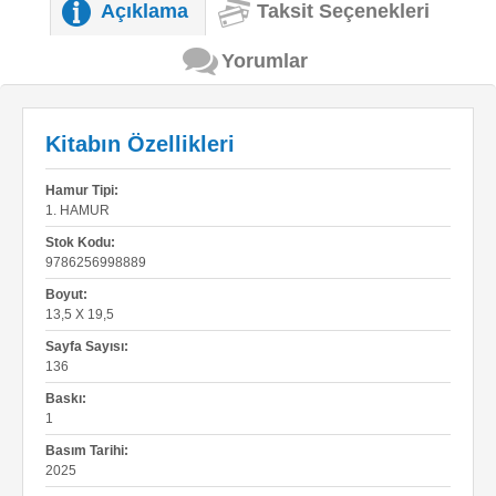
Açıklama
Taksit Seçenekleri
Yorumlar
Kitabın Özellikleri
Hamur Tipi:
1. HAMUR
Stok Kodu:
9786256998889
Boyut:
13,5 X 19,5
Sayfa Sayısı:
136
Baskı:
1
Basım Tarihi:
2025