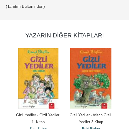
(Tanıtım Bülteninden)
YAZARIN DIĞER KITAPLARI
. 
Gizli Yediler - Gizli Yediler 
Gizli Yediler - Aferin Gizli 
Afac
1. Kitap
Yediler 3 Kitap
Enid Blyton
Enid Blyton
Re