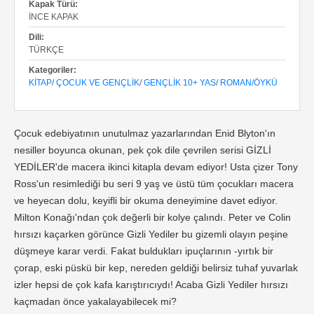
Kapak Türü:
İNCE KAPAK
Dili:
TÜRKÇE
Kategoriler:
KITAP
/
ÇOCUK VE GENÇLIK
/
GENÇLIK 10+ YAS
/
ROMAN/ÖYKÜ
Çocuk edebiyatının unutulmaz yazarlarından Enid Blyton'ın
nesiller boyunca okunan, pek çok dile çevrilen serisi GİZLİ
YEDİLER'de macera ikinci kitapla devam ediyor! Usta çizer Tony
Ross'un resimlediği bu seri 9 yaş ve üstü tüm çocukları macera
ve heyecan dolu, keyifli bir okuma deneyimine davet ediyor.
Milton Konağı'ndan çok değerli bir kolye çalındı. Peter ve Colin
hırsızı kaçarken görünce Gizli Yediler bu gizemli olayın peşine
düşmeye karar verdi. Fakat buldukları ipuçlarının -yırtık bir
çorap, eski püskü bir kep, nereden geldiği belirsiz tuhaf yuvarlak
izler hepsi de çok kafa karıştırıcıydı! Acaba Gizli Yediler hırsızı
kaçmadan önce yakalayabilecek mi?