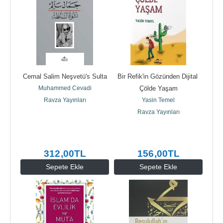
Cemal Salim Neşvetü's Sulta
Bir Refik'in Gözünden Dijital 
Muhammed Cevadi
Çölde Yaşam
Ravza Yayınları
Yasin Temel
Ravza Yayınları
312
,00
TL
156
,00
TL
Sepete Ekle
Sepete Ekle