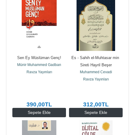
Sen Ey Müslüman Genç!
Es - Sahih el-Muhtasar min 
Münir Muhammed Gadban
Sireti Hayril Beşer
Ravza Yayınları
Muhammed Cevadi
Ravza Yayınları
390
,00
TL
312
,00
TL
Sepete Ekle
Sepete Ekle