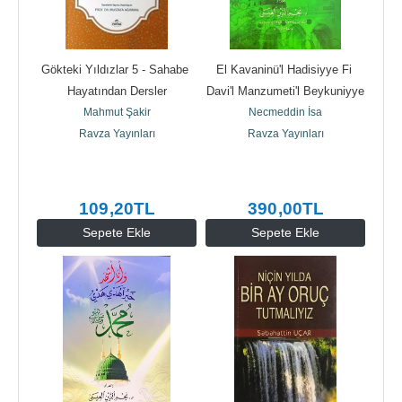
Gökteki Yıldızlar 5 - Sahabe 
El Kavaninü'l Hadisiyye Fi 
Hayatından Dersler
Davi'l Manzumeti'l Beykuniyye
Mahmut Şakir
Necmeddin İsa
Ravza Yayınları
Ravza Yayınları
109
,20
TL
390
,00
TL
Sepete Ekle
Sepete Ekle