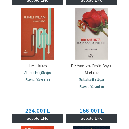
Sepete Ekle
Sepete Ekle
Ilımlı İslam
Bir Yastıkta Ömür Boyu 
Ahmet Küçükağa
Mutluluk
Ravza Yayınları
Sebahattin Uçar
Ravza Yayınları
234
,00
TL
156
,00
TL
Sepete Ekle
Sepete Ekle