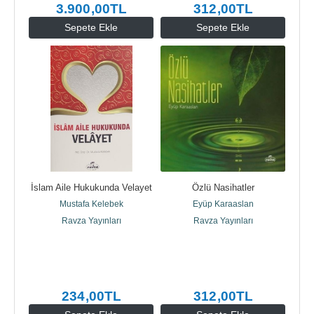
3.900
,00
TL
312
,00
TL
Sepete Ekle
Sepete Ekle
İslam Aile Hukukunda Velayet
Özlü Nasihatler
Mustafa Kelebek
Eyüp Karaaslan
Ravza Yayınları
Ravza Yayınları
234
,00
TL
312
,00
TL