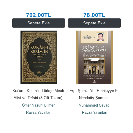
702
,00
TL
78
,00
TL
Sepete Ekle
Sepete Ekle
Kur'an-ı Kerim'in Türkçe Meali 
Eş - Şem'atü'l - Emrikiyye-Fi 
Alisi ve Tefsiri (8 Cilt Takım) 
Nehdatiş Şam es-
(Ciltli)
Sikafetiyyetil Hadisiyye
Ömer Nasuhi Bilmen
Muhammed Cevadi
Ravza Yayınları
Ravza Yayınları