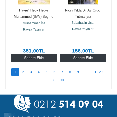
Hayru'l Hedy Hedyi 
Niçin Yılda Bir Ay Oruç 
Muhammed (SAV)-Seçme 
Tutmalıyız
Hadisler Arapça
Sabahattin Uçar
Muıhammed İsa
Ravza Yayınları
Ravza Yayınları
351
,00
TL
156
,00
TL
Sepete Ekle
Sepete Ekle
1
2
3
4
5
6
7
8
9
10
11-20
»
»»