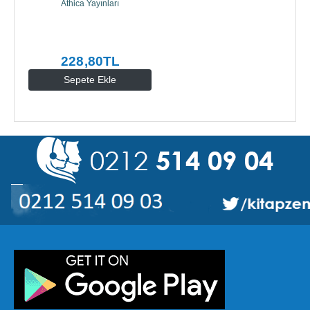
Athica Yayınları
228
,80
TL
Sepete Ekle