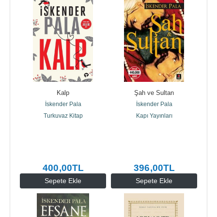
Kalp
Şah ve Sultan
İskender Pala
İskender Pala
Turkuvaz Kitap
Kapı Yayınları
400
,00
TL
396
,00
TL
Sepete Ekle
Sepete Ekle