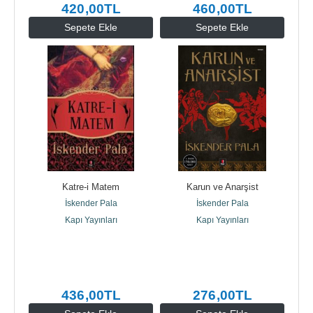
420
,00
TL
460
,00
TL
Sepete Ekle
Sepete Ekle
Katre-i Matem
Karun ve Anarşist
İskender Pala
İskender Pala
Kapı Yayınları
Kapı Yayınları
436
,00
TL
276
,00
TL