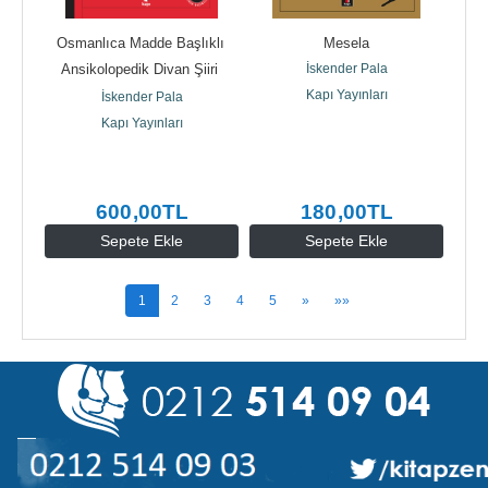
Osmanlıca Madde Başlıklı 
Mesela
Ansikolopedik Divan Şiiri 
İskender Pala
Sözlüğü (Ciltli)
Kapı Yayınları
İskender Pala
Kapı Yayınları
600
,00
TL
180
,00
TL
Sepete Ekle
Sepete Ekle
1
2
3
4
5
»
»»