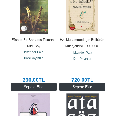
Efsane-Bir Barbaros Romanı-
Hz. Muhammed İçin Bülbülün 
Midi Boy
Kırk Şarkısı - 300.000. 
İskender Pala
Baskıya Özel (Ciltli)
İskender Pala
Kapı Yayınları
Kapı Yayınları
236
,00
TL
720
,00
TL
Sepete Ekle
Sepete Ekle