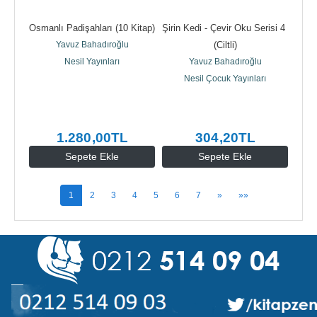
Osmanlı Padişahları (10 Kitap)
Şirin Kedi - Çevir Oku Serisi 4 
Yavuz Bahadıroğlu
(Ciltli)
Nesil Yayınları
Yavuz Bahadıroğlu
Nesil Çocuk Yayınları
1.280
,00
TL
304
,20
TL
Sepete Ekle
Sepete Ekle
1
2
3
4
5
6
7
»
»»