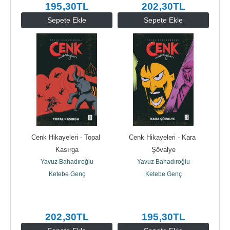
195
,30
TL
202
,30
TL
Sepete Ekle
Sepete Ekle
Cenk Hikayeleri - Topal 
Cenk Hikayeleri - Kara 
Kasırga
Şövalye
Yavuz Bahadıroğlu
Yavuz Bahadıroğlu
Ketebe Genç
Ketebe Genç
202
,30
TL
195
,30
TL