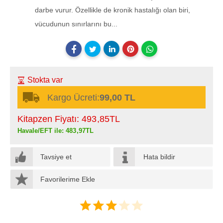
darbe vurur. Özellikle de kronik hastalığı olan biri,
vücudunun sınırlarını bu...
Stokta var
Kargo Ücreti:
99,00 TL
Kitapzen Fiyatı:
493
,85
TL
Havale/EFT ile:
483
,97
TL
Tavsiye et
Hata bildir
Favorilerime Ekle