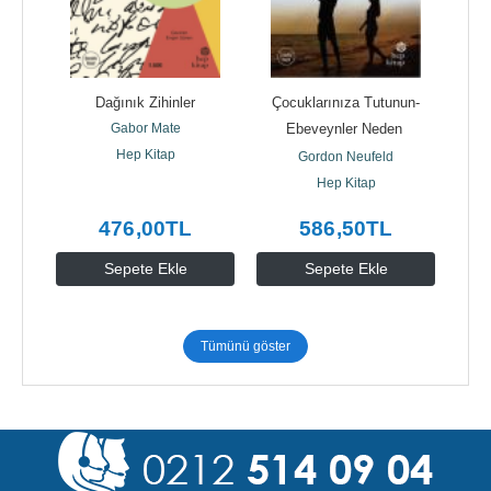
a - 
Dağınık Zihinler
Çocuklarınıza Tutunun-
Aç H
maslar
Gabor Mate
Ebeveynler Neden 
Bağım
Hep Kitap
Akranlardan Daha Önemli 
Gordon Neufeld
Olmalı?
Hep Kitap
476
,00
TL
586
,50
TL
Sepete Ekle
Sepete Ekle
Tümünü göster