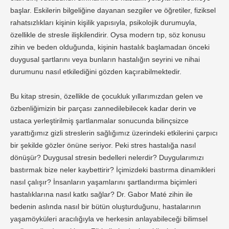
başlar. Eskilerin bilgeliğine dayanan sezgiler ve öğretiler, fiziksel
rahatsızlıkları kişinin kişilik yapısıyla, psikolojik durumuyla,
özellikle de stresle ilişkilendirir. Oysa modern tıp, söz konusu
zihin ve beden olduğunda, kişinin hastalık başlamadan önceki
duygusal şartlarını veya bunların hastalığın seyrini ve nihai
durumunu nasıl etkilediğini gözden kaçırabilmektedir.
Bu kitap stresin, özellikle de çocukluk yıllarımızdan gelen ve
özbenliğimizin bir parçası zannedilebilecek kadar derin ve
ustaca yerleştirilmiş şartlanmalar sonucunda bilinçsizce
yarattığımız gizli streslerin sağlığımız üzerindeki etkilerini çarpıcı
bir şekilde gözler önüne seriyor. Peki stres hastalığa nasıl
dönüşür? Duygusal stresin bedelleri nelerdir? Duygularımızı
bastırmak bize neler kaybettirir? İçimizdeki bastırma dinamikleri
nasıl çalışır? İnsanların yaşamlarını şartlandırma biçimleri
hastalıklarına nasıl katkı sağlar? Dr. Gabor Maté zihin ile
bedenin aslında nasıl bir bütün oluşturduğunu, hastalarının
yaşamöyküleri aracılığıyla ve herkesin anlayabileceği bilimsel