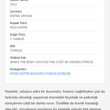
Basım Tarihi:
2012
Çeviren:
DEFNE ORHUN
Kapak Türü:
İNCE KAPAK
Kağıt Türü:
2. HAMUR
Dili:
TÜRKÇE
Orijinal Adı:
WHEN THE BODY SAYS NO THE COST OF HIDDEN STRESS
Kategoriler:
KITAP
/
EGITIM BASVURU
/
PSIKOLOJI BILIMI
Hastalık, rahatsız edici bir durumdur. İnsanın sağlıklıyken çok da
farkında olmadığı yaşamsal önemdeki fizyolojik ve psikolojik
süreçlerine ciddi bir darbe vurur. Özellikle de kronik hastalığı
olan biri, vücudunun sınırlarını bu hastalık yoluyla fark etmeye