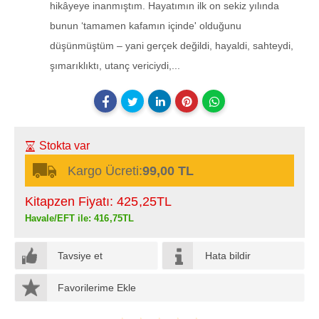
hikâyeye inanmıştım. Hayatımın ilk on sekiz yılında
bunun ‘tamamen kafamın içinde' olduğunu
düşünmüştüm – yani gerçek değildi, hayaldi, sahteydi,
şımarıklıktı, utanç vericiydi,...
Stokta var
Kargo Ücreti:
99,00 TL
Kitapzen Fiyatı:
425
,25
TL
Havale/EFT ile:
416
,75
TL
Tavsiye et
Hata bildir
Favorilerime Ekle