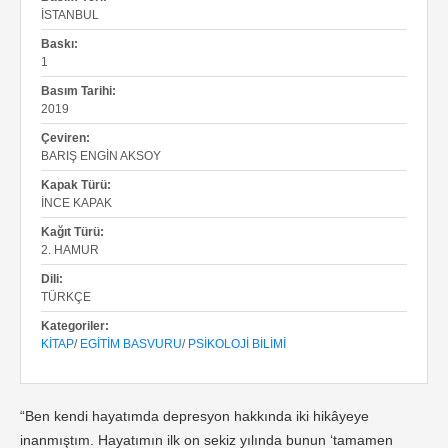
İSTANBUL
Baskı:
1
Basım Tarihi:
2019
Çeviren:
BARIŞ ENGIN AKSOY
Kapak Türü:
İNCE KAPAK
Kağıt Türü:
2. HAMUR
Dili:
TÜRKÇE
Kategoriler:
KITAP
/
EGITIM BASVURU
/
PSIKOLOJI BILIMI
“Ben kendi hayatımda depresyon hakkında iki hikâyeye
inanmıştım. Hayatımın ilk on sekiz yılında bunun ‘tamamen