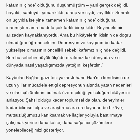
kafamın içinde' olduğunu düşünmüştüm – yani gerçek değildi,
hayaldi, sahteydi, şımarıklıktı, utanç vericiydi, zayıflıktı. Sonraki
on üç yılda ise yine ‘tamamen kafamın içinde' olduğuna
inanmıştım ama bu defa çok farklı bir şekilde: Beyindeki bir
arızadan kaynaklanıyordu. Ama bu hikâyelerin ikisinin de doğru
olmadığını öğrenecektim. Depresyon ve kaygının bu kadar
yükselişte olmasının öncelikli sebebi kafamızın içinde değildi.
Ben bu sebebin büyük ölçüde etrafımızdaki dünyada ve o
dünyada nasıl yaşadığımızda yattığını keşfettim.”
Kaybolan Bağlar, gazeteci yazar Johann Hari'nin kendisinin de
uzun yıllar mücadele ettiği depresyonun altında yatan nedenleri
ve olası çözümlerini bulmak üzere çıktığı yolculuğun hikâyesini
anlatıyor. Şahsi olduğu kadar toplumsal da olan, deneyimler
kadar bilimsel olgu ve araştırmalara da dayanan bu hikâye,
mutsuzluğumuzu kanıksamak ve ilaçlar yoluyla bastırmaya
çalışmak yerine daha kalıcı, daha sağaltıcı çözümlere
yönelebileceğimizi gösteriyor.