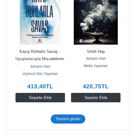
tap 
Kayıp Ruhlarla Savaş - 
Sihirli Hap
Çal
Uyuşturucuyla Mücadelenin 
Johann Hari
Başarısız Tarihi
Metis Yayınları
Johann Hari
Üçüncü Göz Yayınları
413
,40
TL
420
,75
TL
Sepete Ekle
Sepete Ekle
Tümünü göster