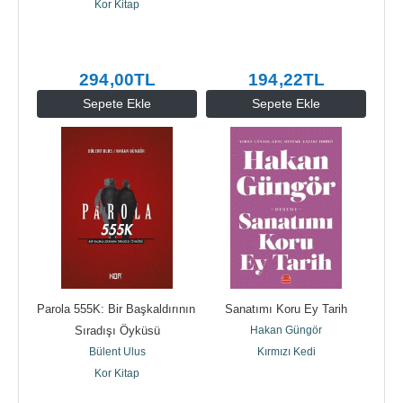
Kor Kitap
294
,00
TL
194
,22
TL
Sepete Ekle
Sepete Ekle
Parola 555K: Bir Başkaldırının 
Sanatımı Koru Ey Tarih
Sıradışı Öyküsü
Hakan Güngör
Bülent Ulus
Kırmızı Kedi
Kor Kitap