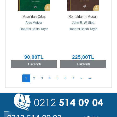
Mısır’dan Çıkış
Romalılar’ın Mesajı
Alec Motyer
John R. W. Stott
Haberci Basın Yayın
Haberci Basın Yayın
90
,00
TL
225
,00
TL
Tükendi
Tükendi
1
2
3
4
5
6
7
»
»»