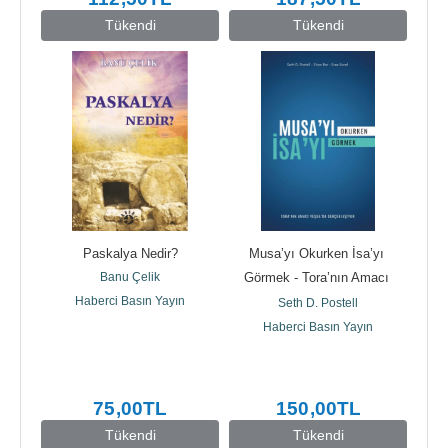
Tükendi
Tükendi
Paskalya Nedir?
Musa’yı Okurken İsa’yı 
Banu Çelik
Görmek - Tora’nın Amacı 
Haberci Basın Yayın
Yeşua’da Gerçekleşiyor
Seth D. Postell
Haberci Basın Yayın
75
,00
TL
150
,00
TL
Tükendi
Tükendi