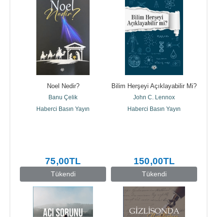
Noel Nedir?
Bilim Herşeyi Açıklayabilir Mi?
Banu Çelik
John C. Lennox
Haberci Basın Yayın
Haberci Basın Yayın
75
,00
TL
150
,00
TL
Tükendi
Tükendi