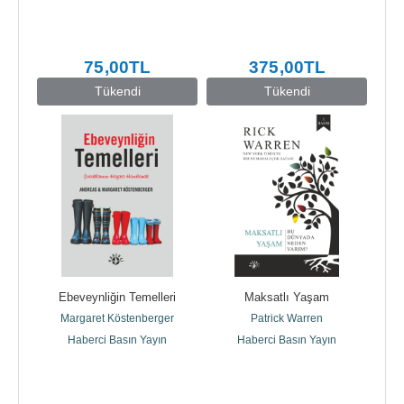
75
,00
TL
375
,00
TL
Tükendi
Tükendi
Ebeveynliğin Temelleri
Maksatlı Yaşam
Margaret Köstenberger
Patrick Warren
Haberci Basın Yayın
Haberci Basın Yayın