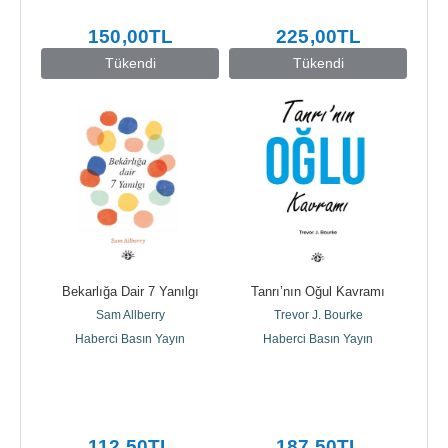
150
,00
TL
225
,00
TL
Tükendi
Tükendi
Bekarlığa Dair 7 Yanılgı
Tanrı’nın Oğul Kavramı
Sam Allberry
Trevor J. Bourke
Haberci Basın Yayın
Haberci Basın Yayın
112
,50
TL
187
,50
TL