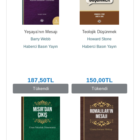
Yeşaya’nın Mesajı
Teolojik Düşünmek
Barry Webb
Howard Stone
Haberci Basın Yayın
Haberci Basın Yayın
187
,50
TL
150
,00
TL
Tükendi
Tükendi