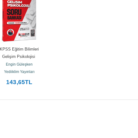
KPSS Eğitim Bilimleri 
Gelişim Psikolojisi 
Soru Bankası
Engin Güleşken
Yediiklim Yayınları
143
,65
TL