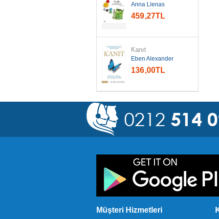
Anna Llenas
459
,27
TL
Kanıt
Eben Alexander
136
,00
TL
Müşteri Hizmetleri
K