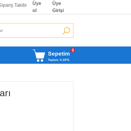
Üye
Üye
Sipariş Takibi
ol
Girişi
0
Sepetim
Toplam:
0
,00
TL
arı