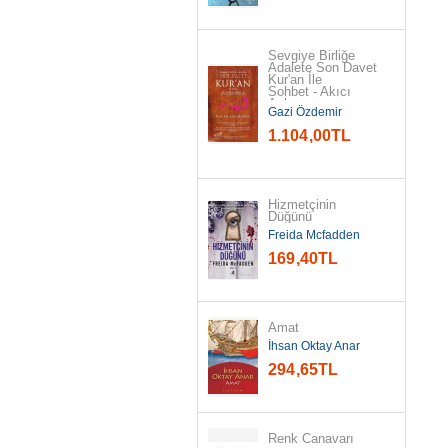
Sevgiye Birliğe 
Adalete Son Davet 
Kur'an İle

Sohbet - Akıcı 
Anlam...
Gazi Özdemir
1.104
,00
TL
Hizmetçinin 
Düğünü
Freida Mcfadden
169
,40
TL
Amat
İhsan Oktay Anar
294
,65
TL
Renk Canavarı