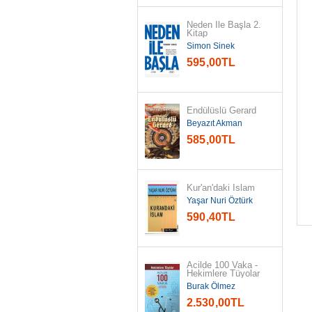
Neden İle Başla 2. 
Kitap
Simon Sinek
595
,00
TL
Endülüslü Gerard
Beyazıt Akman
585
,00
TL
Kur'an'daki İslam
Yaşar Nuri Öztürk
590
,40
TL
Acilde 100 Vaka - 
Hekimlere Tüyolar
Burak Ölmez
2.530
,00
TL