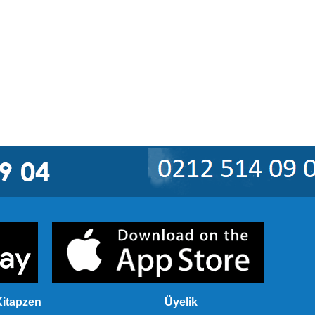
itapzen
Üyelik