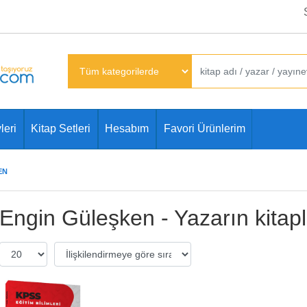
leri
Kitap Setleri
Hesabım
Favori Ürünlerim
EN
Engin Güleşken - Yazarın kitapl