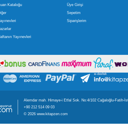
uan Kataloğu
Üye Girişi
iğer
Sepetim
ayınevleri
Siparişlerim
azarlar
aftanın Yayınevleri
Alemdar mah. Himaye-i Etfal Sok. No:4/102 Cağaloğlu-Fatih-İs
+90 212 514 09 03
©
2026 www.kitapzen.com