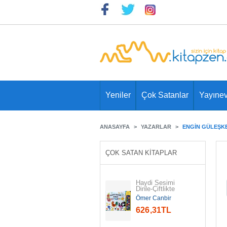
Yeniler
Çok Satanlar
Yayınev
ANASAYFA
YAZARLAR
ENGIN GÜLEŞK
ÇOK SATAN KITAPLAR
Haydi Sesimi 
Dinle-Çiftlikte
Ömer Canbir
626
,31
TL