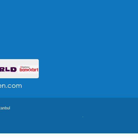
tanbul
.