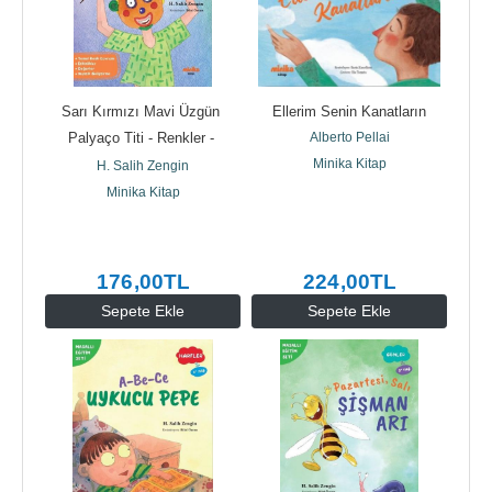
Sarı Kırmızı Mavi Üzgün 
Ellerim Senin Kanatların
Palyaço Titi - Renkler - 
Alberto Pellai
Masallı Eğitim Seti
Minika Kitap
H. Salih Zengin
Minika Kitap
176
,00
TL
224
,00
TL
Sepete Ekle
Sepete Ekle