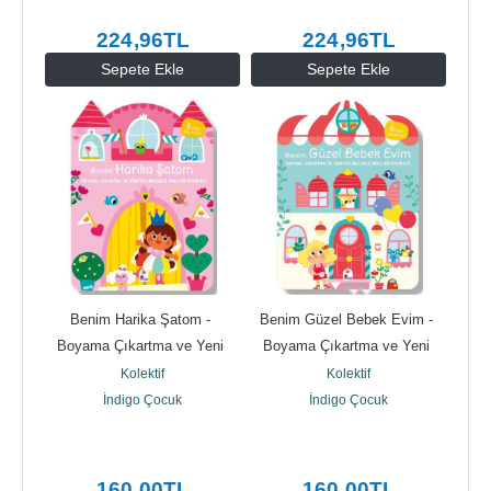
224
,96
TL
224
,96
TL
Sepete Ekle
Sepete Ekle
Benim Harika Şatom - 
Benim Güzel Bebek Evim - 
Boyama Çıkartma ve Yeni 
Boyama Çıkartma ve Yeni 
Kelimelerle Dolu Bir Oyun Evi
Kelimelerle Dolu Bir...
Kolektif
Kolektif
İndigo Çocuk
İndigo Çocuk
160
,00
TL
160
,00
TL