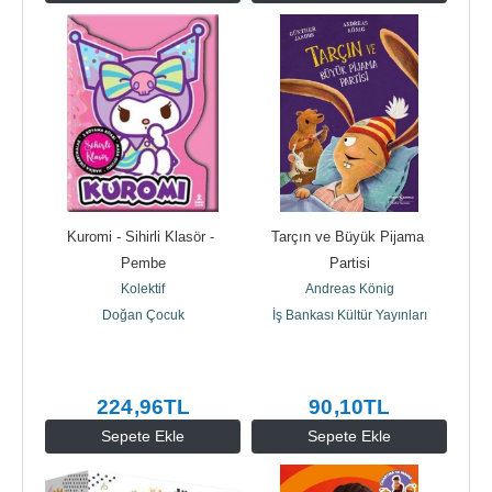
Kuromi - Sihirli Klasör - 
Tarçın ve Büyük Pijama 
Pembe
Partisi
Kolektif
Andreas König
Doğan Çocuk
İş Bankası Kültür Yayınları
224
,96
TL
90
,10
TL
Sepete Ekle
Sepete Ekle