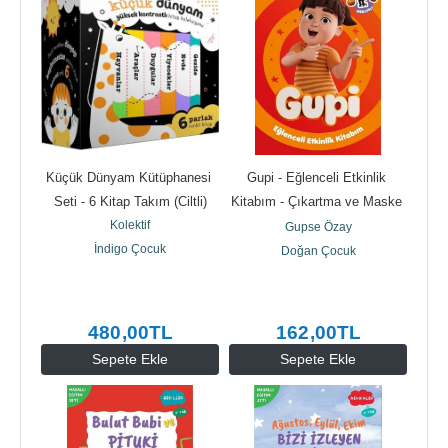
Küçük Dünyam Kütüphanesi 
Gupi - Eğlenceli Etkinlik 
Seti - 6 Kitap Takım (Ciltli)
Kitabım - Çıkartma ve Maske 
Kolektif
Hediyeli
Gupse Özay
İndigo Çocuk
Doğan Çocuk
480
,00
TL
162
,00
TL
Sepete Ekle
Sepete Ekle