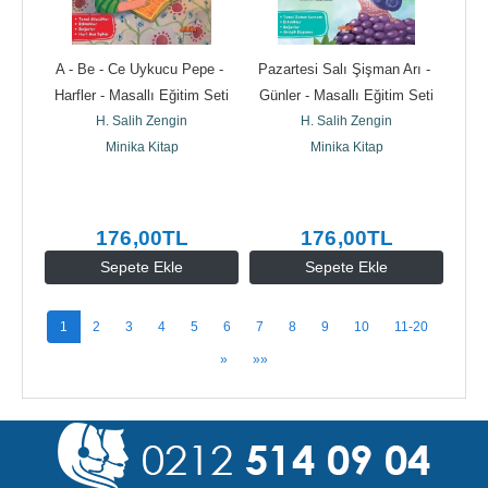
A - Be - Ce Uykucu Pepe - 
Pazartesi Salı Şişman Arı - 
Harfler - Masallı Eğitim Seti
Günler - Masallı Eğitim Seti
H. Salih Zengin
H. Salih Zengin
Minika Kitap
Minika Kitap
176
,00
TL
176
,00
TL
Sepete Ekle
Sepete Ekle
1
2
3
4
5
6
7
8
9
10
11-20
»
»»