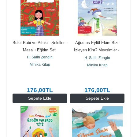
Bulut Bubi ve Pituki - Şekiller - 
Ağustos Eylül Ekim Bizi 
Masallı Eğitim Seti
İzleyen Kim? Mevsimler - 
H. Salih Zengin
Masallı Eğitim Seti
H. Salih Zengin
Minika Kitap
Minika Kitap
176
,00
TL
176
,00
TL
Sepete Ekle
Sepete Ekle