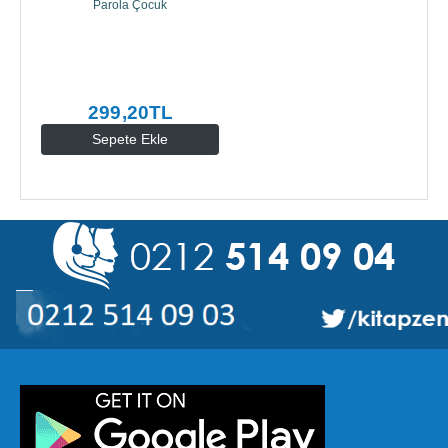
Parola Çocuk
299
,20
TL
Sepete Ekle