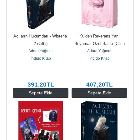
Acıların Hükümdarı - Wisteria 
Külden Reverans Yan 
2 (Ciltli)
Boyamalı Özel Baskı (Ciltli)
Adora Yağmur
Adora Yağmur
İndigo Kitap
İndigo Kitap
391
,20
TL
407
,20
TL
Sepete Ekle
Sepete Ekle