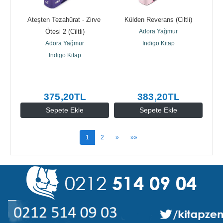
Ateşten Tezahürat - Zirve 
Külden Reverans (Ciltli)
Ötesi 2 (Ciltli)
Adora Yağmur
Adora Yağmur
İndigo Kitap
İndigo Kitap
375
,20
TL
383
,20
TL
Sepete Ekle
Sepete Ekle
1
2
»
»»