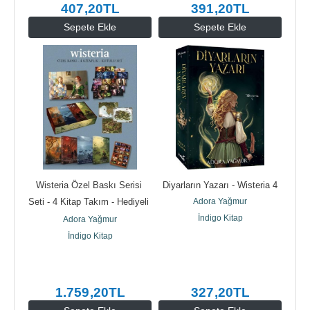
407
,20
TL
391
,20
TL
Sepete Ekle
Sepete Ekle
Wisteria Özel Baskı Serisi 
Diyarların Yazarı - Wisteria 4
Seti - 4 Kitap Takım - Hediyeli 
Adora Yağmur
Kutu (Ciltli)
İndigo Kitap
Adora Yağmur
İndigo Kitap
1.759
,20
TL
327
,20
TL