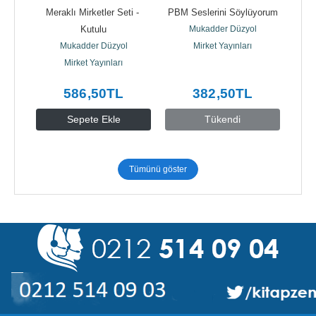
isi 
Meraklı Mirketler Seti - 
PBM Seslerini Söylüyorum
Bi
 El 
Kutulu
Mukadder Düzyol
Mukadder Düzyol
Mirket Yayınları
Mirket Yayınları
586
,50
TL
382
,50
TL
Sepete Ekle
Tükendi
Tümünü göster