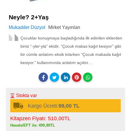
Neyle? 2+Yaş
Mukadder Düzyol
Mirket Yayınları
Çocuklar konuşmaya başladığında ilk edinilen eklerden
birisi “-yle/-yla” ekidir. “Çocuk makas kağıt kesiyor” gibi
bir cümle anlatımı eksik kılarken “Çocuk makasla kağıt
kesiyor.” kullanımında anlatım açıktır....
Stokta var
Kargo Ücreti:
99,00 TL
Kitapzen Fiyatı:
510
,00
TL
Havale/EFT ile:
499
,80
TL