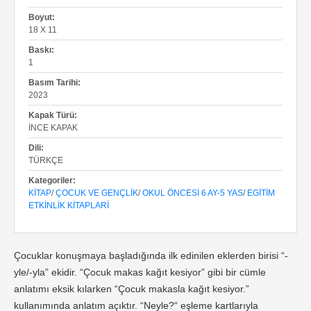
Boyut:
18 X 11
Baskı:
1
Basım Tarihi:
2023
Kapak Türü:
İNCE KAPAK
Dili:
TÜRKÇE
Kategoriler:
KITAP
/
ÇOCUK VE GENÇLIK
/
OKUL ÖNCESI 6 AY-5 YAS
/
EGITIM
ETKINLIK KITAPLARI
Çocuklar konuşmaya başladığında ilk edinilen eklerden birisi “-
yle/-yla” ekidir. “Çocuk makas kağıt kesiyor” gibi bir cümle
anlatımı eksik kılarken “Çocuk makasla kağıt kesiyor.”
kullanımında anlatım açıktır. “Neyle?“ eşleme kartlarıyla