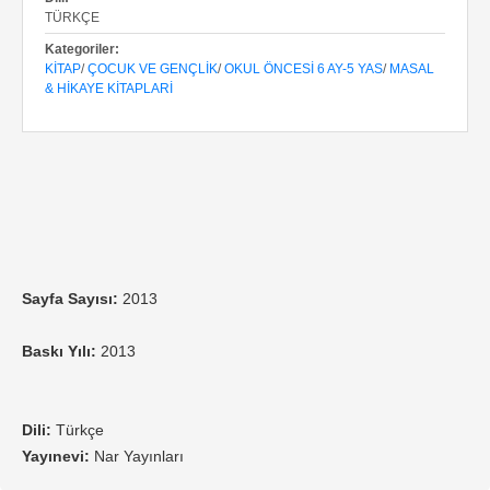
TÜRKÇE
Kategoriler:
KITAP
/
ÇOCUK VE GENÇLIK
/
OKUL ÖNCESI 6 AY-5 YAS
/
MASAL
& HIKAYE KITAPLARI
Sayfa Sayısı:
2013
Baskı Yılı:
2013
Dili:
Türkçe
Yayınevi:
Nar Yayınları