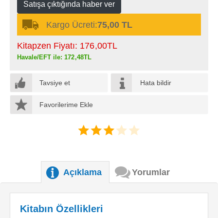
Satışa çıktığında haber ver
Kargo Ücreti:
75,00 TL
Kitapzen Fiyatı:
176
,00
TL
Havale/EFT ile:
172
,48
TL
Tavsiye et
Hata bildir
Favorilerime Ekle
Açıklama
Yorumlar
Kitabın Özellikleri