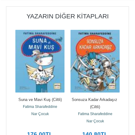
YAZARIN DIĞER KITAPLARI
Suna ve Mavi Kuş (Ciltli)
Sonsuza Kadar Arkadaşız 
ne
Fatima Sharafeddine
(Ciltli)
F
Nar Çocuk
Fatima Sharafeddine
Nar Çocuk
176
,00
TL
140
,80
TL