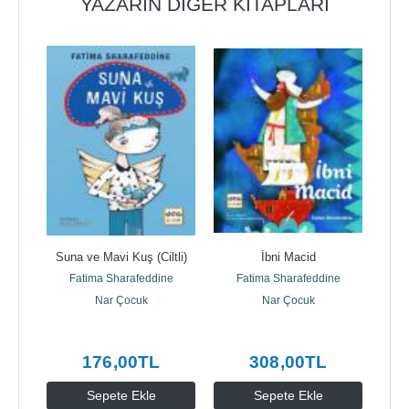
YAZARIN DIĞER KITAPLARI
Suna ve Mavi Kuş (Ciltli)
İbni Macid
ne
Fatima Sharafeddine
Fatima Sharafeddine
F
Nar Çocuk
Nar Çocuk
176
,00
TL
308
,00
TL
Sepete Ekle
Sepete Ekle