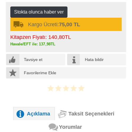
Stokta olunca haber ver
Kargo Ücreti:
75,00 TL
Kitapzen Fiyatı:
140
,80
TL
Havale/EFT ile:
137
,98
TL
Tavsiye et
Hata bildir
Favorilerime Ekle
Açıklama
Taksit Seçenekleri
Yorumlar