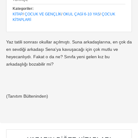
Kategoriler:
KITAP
/
ÇOCUK VE GENÇLIK
/
OKUL ÇAGI 6-10 YAS
/
ÇOCUK
KITAPLARI
Yaz tatili sonrası okullar açılmıştı. Suna arkadaşlarına, en çok da
en sevdiği arkadaşı Sena'ya kavuşacağı için çok mutlu ve
heyecanlıydı. Fakat o da ne? Sınıfa yeni gelen kız bu
arkadaşlığı bozabilir mi?
(Tanıtım Bülteninden)