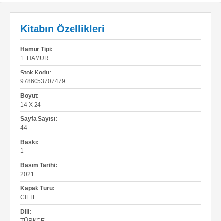
Kitabın Özellikleri
Hamur Tipi:
1. HAMUR
Stok Kodu:
9786053707479
Boyut:
14 X 24
Sayfa Sayısı:
44
Baskı:
1
Basım Tarihi:
2021
Kapak Türü:
CILTLI
Dili:
TÜRKÇE