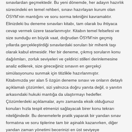
sınavlardan geçmektedir. Bu yeni dönemde, her adayın hazırlık
sürecindeki en temel rehberi, sınavı hazırlayan kurum olan
ÖSYM'nin mantığını ve soru sorma tekniğini kavramaktır.
Elinizdeki bu deneme sınavları kitabı, tam olarak bu ihtiyaca
cevap vermek üzere tasarlanmıştır. Kitabın temel felsefesi ve
size sunduğu en büyük vaat, doğrudan ÖSYM'nin geçmiş
yıllarda gerçekleştirdiği sınavlardaki soruları bir mihenk taşı
olarak kabul etmesidir. Her bir deneme, çıkmış soruların konu
dağılımları, zorluk seviyeleri ve çeldirici stilleri derinlemesine
analiz edilerek, size gireceğiniz sınavın en gerçekçi
simülasyonunu sunmak için titizlikle hazırlanmıştır.
Kitabımızda yer alan 5 özgün deneme sınavı ve onların detaylı
açıklamalı çözümleri, sizi yalnızca doğru yanıta değil, o yanıtın
arkasındaki hukuki mantığa da ulaştırmayı hedefler.
Çözümlerdeki açıklamalar, aynı zamanda eksik olduğunuz
konuları hızla tespit etmenizi sağlayacak birer konu tekrarı
niteliğindedir. Bu denemelerle pratik yaparak bir yandan sınav
formatına ve soru tiplerine tam bir aşinalık kazanırken, diğer
yandan zaman yönetimi becerinizi en üst seviyeye