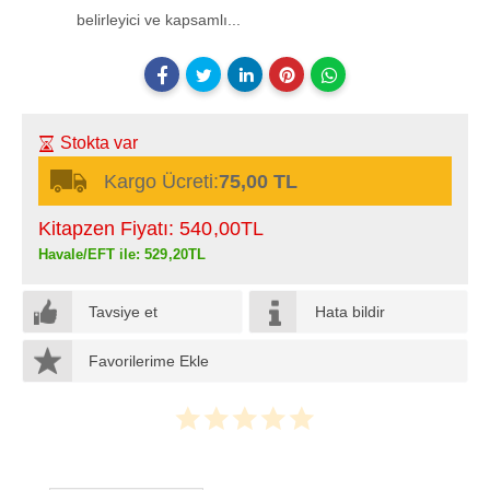
belirleyici ve kapsamlı...
Stokta var
Kargo Ücreti:
75,00 TL
Kitapzen Fiyatı:
540
,00
TL
Havale/EFT ile:
529
,20
TL
Tavsiye et
Hata bildir
Favorilerime Ekle