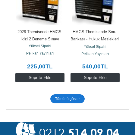
2026 Themiscode HMGS 
HMGS Themiscode Soru 
İkizi 2 Deneme Sınavı
Bankası - Hukuk Meslekleri 
Yüksel Sipahi
Sınavına Giriş
Yüksel Sipahi
Pelikan Yayınları
Pelikan Yayınları
225
,00
TL
540
,00
TL
Sepete Ekle
Sepete Ekle
Tümünü göster