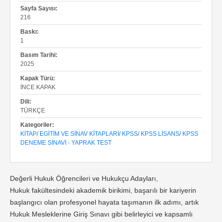
Sayfa Sayısı:
216
Baskı:
1
Basım Tarihi:
2025
Kapak Türü:
İNCE KAPAK
Dili:
TÜRKÇE
Kategoriler:
KITAP
/
EGITIM VE SINAV KITAPLARI
/
KPSS
/
KPSS LISANS
/
KPSS
DENEME SINAVI - YAPRAK TEST
Değerli Hukuk Öğrencileri ve Hukukçu Adayları,
Hukuk fakültesindeki akademik birikimi, başarılı bir kariyerin
başlangıcı olan profesyonel hayata taşımanın ilk adımı, artık
Hukuk Mesleklerine Giriş Sınavı gibi belirleyici ve kapsamlı