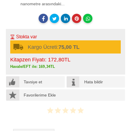
nanometre arasındaki...
Stokta var
Kargo Ücreti:
75,00 TL
Kitapzen Fiyatı:
172
,80
TL
Havale/EFT ile:
169
,34
TL
Tavsiye et
Hata bildir
Favorilerime Ekle