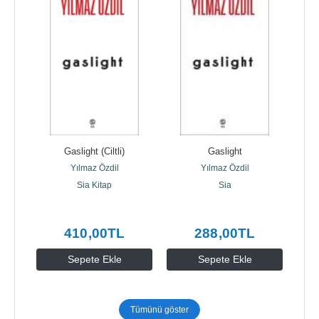
ter
Gaslight (Ciltli)
Gaslight
Yılmaz Özdil
Yılmaz Özdil
Sia Kitap
Sia
410
,00
TL
288
,00
TL
Sepete Ekle
Sepete Ekle
Tümünü göster