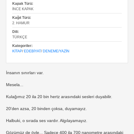
Kapak Türü:
İNCE KAPAK
Kağıt Türü:
2. HAMUR
Dili:
TÜRKÇE
Kategoriler:
KITAP
/
EDEBIYAT
/
DENEME/YAZIN
İnsanın sınırları var.
Mesela...
Kulağımız 20 ila 20 bin hertz arasındaki sesleri duyabilir.
20'den azsa, 20 binden çoksa, duyamayız.
Halbuki, o sırada ses vardır. Algılayamayız.
Gözümüz de öyle... Sadece 400 ila 700 nanometre arasındaki