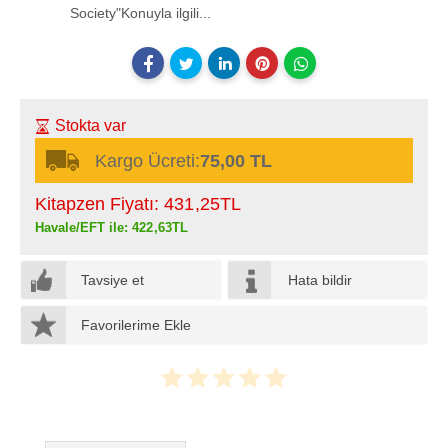
Society"Konuyla ilgili...
Stokta var
Kargo Ücreti:
75,00 TL
Kitapzen Fiyatı:
431
,25
TL
Havale/EFT ile:
422
,63
TL
Tavsiye et
Hata bildir
Favorilerime Ekle