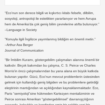
“Eco'nun son derece bilgili ve kışkırtıcı kitabı felsefe, dilbilim,
sosyoloji, antropoloji ile estetikten yararlanıyor ve hem Avrupa
hem de Amerika'da çok geniş bilim çevrelerine atıfta bulunuyor.”
–Language in Society
"Konuyla ilgili İngilizce yayımlanmış bildiğim en önemli metin.”
–Arthur Asa Berger
Journal of Communication
“Bir İmbilim Kuramı, göstergebilim çalışmaları alanına önemli bir
katkıdır. Birçok bakımdan bu çalışma, C. S. Peirce ve Charles
Morris'in öncü çalışmalarından bu yana alana en büyük katkıda
bulunan yapıttır. Gücü, Eco'nun mevcut problemlerin üstesinden
gelmek için kullandığı geniş bilgiden ve bu problemlere getirdiği
eleştirinin mantığından ve açıklığından kaynaklanmaktadır. Eco,
Paris “semiyoloji”sine hükmeden Kartezyen mentalizminin ve
Peirce sonrası Amerikan “göstergebilimsel” davranışçılığının
arasında, kolaylıkla ve kendinden emin bir şekilde yeni bir