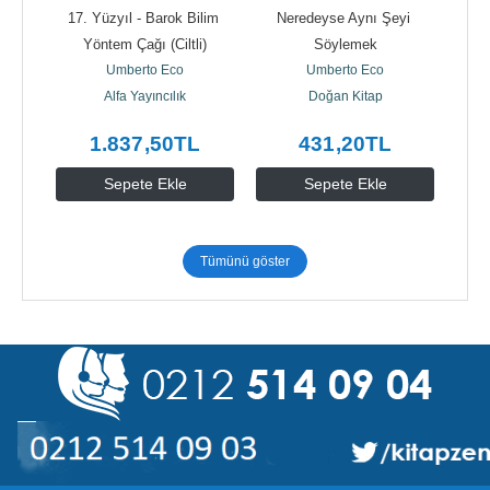
n 
17. Yüzyıl - Barok Bilim 
Neredeyse Aynı Şeyi 
Yöntem Çağı (Ciltli)
Söylemek
Umberto Eco
Umberto Eco
Alfa Yayıncılık
Doğan Kitap
1.837
,50
TL
431
,20
TL
Sepete Ekle
Sepete Ekle
Tümünü göster