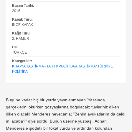
Basım Tarihi:
2016
Kapak Türü:
İNCE KAPAK
Kağıt Türü:
2. HAMUR
Dili:
TÜRKÇE
Kategoriler:
KITAP
/
ARASTIRMA - TARIH
/
POLITIKA/ARASTIRMA
/
TÜRKIYE
POLITIKA
Bugüne kadar hiç bir yerde yayınlanmayan 'Yassıada
gerçeklerini okurken gözyaşlarına boğulacak; tüyleriniz diken
diken olacak! Menderes heyecanla; "Benim avukatlarım da geldi
mi acaba?" diye sordu. Bunun üzerine yüzbaşı, Adnan
Menderes'e şiddetli bir tokat vurdu ve ardından kolundan