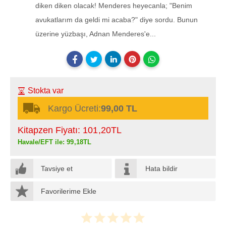
diken diken olacak! Menderes heyecanla; "Benim
avukatlarım da geldi mi acaba?" diye sordu. Bunun
üzerine yüzbaşı, Adnan Menderes'e...
Stokta var
Kargo Ücreti:
99,00 TL
Kitapzen Fiyatı:
101
,20
TL
Havale/EFT ile:
99
,18
TL
Tavsiye et
Hata bildir
Favorilerime Ekle