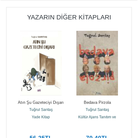
YAZARIN DIĞER KITAPLARI
Atın Şu Gazeteciyi Dışarı
Bedava Pirzola
Tuğrul Sarıtaş
Tuğrul Sarıtaş
Yade Kitap
Kültür Ajans Tanıtım ve
Kü
Organizasyo
56
,25
TL
70
,40
TL