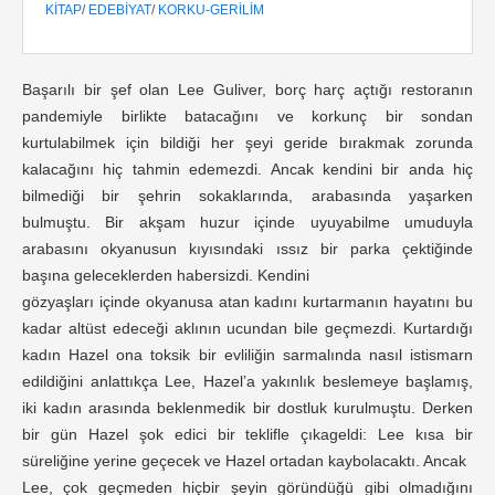
KITAP
/
EDEBIYAT
/
KORKU-GERILIM
Başarılı bir şef olan Lee Guliver, borç harç açtığı restoranın
pandemiyle birlikte batacağını ve korkunç bir sondan
kurtulabilmek için bildiği her şeyi geride bırakmak zorunda
kalacağını hiç tahmin edemezdi. Ancak kendini bir anda hiç
bilmediği bir şehrin sokaklarında, arabasında yaşarken
bulmuştu. Bir akşam huzur içinde uyuyabilme umuduyla
arabasını okyanusun kıyısındaki ıssız bir parka çektiğinde
başına geleceklerden habersizdi. Kendini
gözyaşları içinde okyanusa atan kadını kurtarmanın hayatını bu
kadar altüst edeceği aklının ucundan bile geçmezdi. Kurtardığı
kadın Hazel ona toksik bir evliliğin sarmalında nasıl istismarn
edildiğini anlattıkça Lee, Hazel’a yakınlık beslemeye başlamış,
iki kadın arasında beklenmedik bir dostluk kurulmuştu. Derken
bir gün Hazel şok edici bir teklifle çıkageldi: Lee kısa bir
süreliğine yerine geçecek ve Hazel ortadan kaybolacaktı. Ancak
Lee, çok geçmeden hiçbir şeyin göründüğü gibi olmadığını