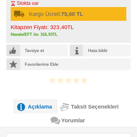
Stokta var
Kargo Ücreti:
75,00 TL
Kitapzen Fiyatı:
323
,40
TL
Havale/EFT ile:
316
,93
TL
Tavsiye et
Hata bildir
Favorilerime Ekle
Açıklama
Taksit Seçenekleri
Yorumlar