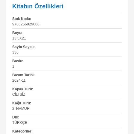
Kitabın Özellikleri
Stok Kodu:
9786256029668
Boyut:
13.5X21
Sayfa Sayısı:
336
Baskı:
1
Basım Tarihi:
2024-11
Kapak Türü:
CILTSIZ
Kağıt Türü:
2. HAMUR
Dili:
TÜRKÇE
Kategoriler: