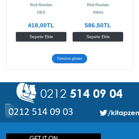
Di Angelo Macerası
Canavarlar Rehberi...
Rick Riordan
Rick Riordan
DEX
Xlibris
418
,00
TL
586
,50
TL
Sepete Ekle
Sepete Ekle
Tümünü göster