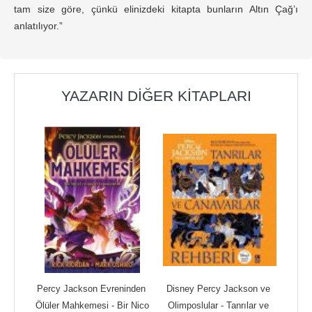
tam size göre, çünkü elinizdeki kitapta bunların Altın Çağ’ı
anlatılıyor.”
YAZARIN DIĞER KITAPLARI
Percy Jackson Evreninden 
Disney Percy Jackson ve 
Ölüler Mahkemesi - Bir Nico 
Olimposlular - Tanrılar ve 
O