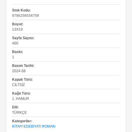
Stok Kodu:
9786256534759
Boyut:
13X19
Sayfa Sayısı:
400
Baskı:
1
Basım Tarihi:
2024-08
Kapak Türü:
CILTSIZ
Kağıt Türü:
1. HAMUR
Dili:
TÜRKÇE
Kategoriler:
KITAP
/
EDEBIYAT
/
ROMAN