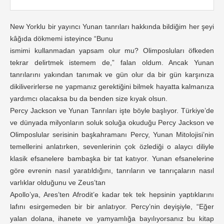
New Yorklu bir yayıncı Yunan tanrıları hakkında bildiğim her şeyi
kâğıda dökmemi isteyince “Bunu
ismimi kullanmadan yapsam olur mu? Olimposluları öfkeden
tekrar delirtmek istemem de,” falan oldum. Ancak Yunan
tanrılarını yakından tanımak ve gün olur da bir gün karşınıza
dikiliverirlerse ne yapmanız gerektiğini bilmek hayatta kalmanıza
yardımcı olacaksa bu da benden size kıyak olsun.
Percy Jackson ve Yunan Tanrıları işte böyle başlıyor. Türkiye’de
ve dünyada milyonların soluk soluğa okuduğu Percy Jackson ve
Olimposlular serisinin başkahramanı Percy, Yunan Mitolojisi’nin
temellerini anlatırken, sevenlerinin çok özlediği o alaycı diliyle
klasik efsanelere bambaşka bir tat katıyor. Yunan efsanelerine
göre evrenin nasıl yaratıldığını, tanrıların ve tanrıçaların nasıl
varlıklar olduğunu ve Zeus’tan
Apollo’ya, Ares’ten Afrodit’e kadar tek tek hepsinin yaptıklarını
lafını esirgemeden bir bir anlatıyor. Percy’nin deyişiyle, “Eğer
yalan dolana, ihanete ve yamyamlığa bayılıyorsanız bu kitap