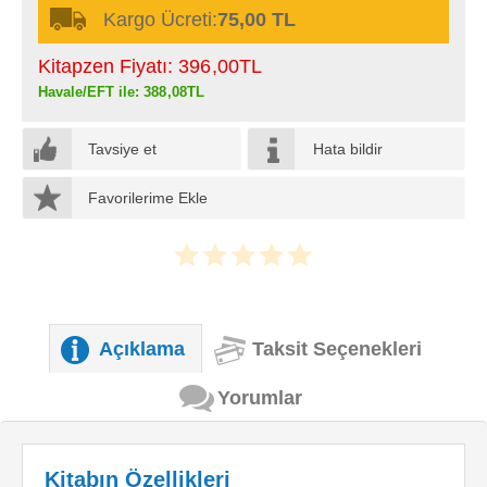
Kargo Ücreti:
75,00 TL
Kitapzen Fiyatı:
396
,00
TL
Havale/EFT ile:
388
,08
TL
Tavsiye et
Hata bildir
Favorilerime Ekle
Açıklama
Taksit Seçenekleri
Yorumlar
Kitabın Özellikleri