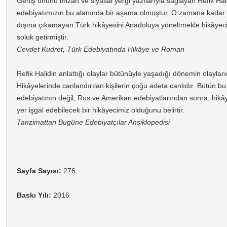
Geniş ününü mizah ve siyasal yergi yazılarıyla sağlayan Refik Hali
edebiyatımızın bu alanında bir aşama olmuştur. O zamana kadar İs
dışına çıkamayan Türk hikâyesini Anadoluya yöneltmekle hikâyecili
soluk getirmiştir.
Cevdet Kudret, Türk Edebiyatında Hikâye ve Roman
Refik Halidin anlattığı olaylar bütünüyle yaşadığı dönemin olayları
Hikâyelerinde canlandırılan kişilerin çoğu adeta canlıdır. Bütün b
edebiyatının değil, Rus ve Amerikan edebiyatlarından sonra, hikây
yer işgal edebilecek bir hikâyecimiz olduğunu belirtir.
Tanzimattan Bugüne Edebiyatçılar Ansiklopedisi
Sayfa Sayısı:
276
Baskı Yılı:
2016