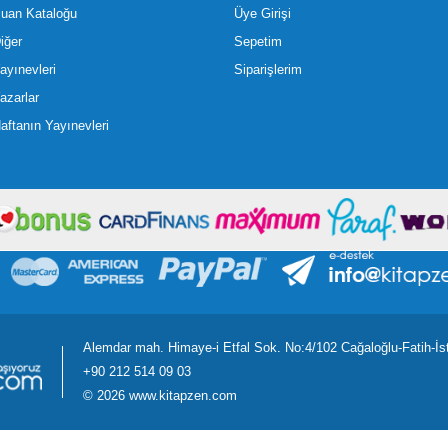
uan Kataloğu
Üye Girişi
iğer
Sepetim
ayınevleri
Siparişlerim
azarlar
aftanın Yayınevleri
Alemdar mah. Himaye-i Etfal Sok. No:4/102 Cağaloğlu-Fatih-İs
+90 212 514 09 03
©
2026 www.kitapzen.com