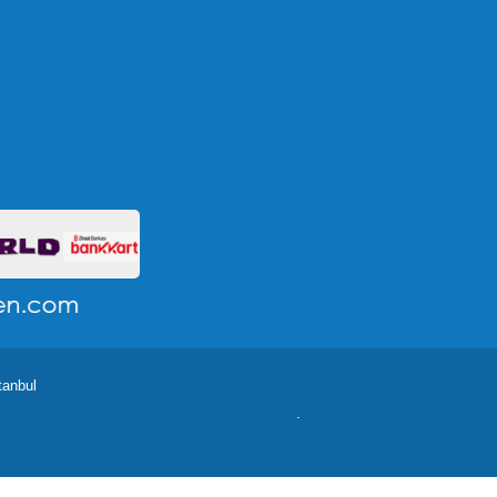
tanbul
.