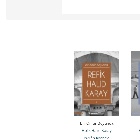
Sakın Aldanma, İnanma, 
Bir Ömür Boyunca
Kanma
Refik Halid Karay
Refik Halid Karay
İnkılâp Kitabevi