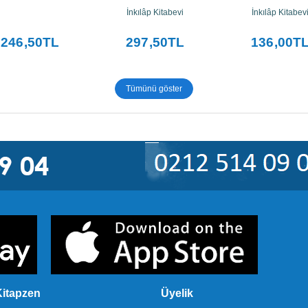
İnkılâp Kitabevi
İnkılâp Kitabev
246
,50
TL
297
,50
TL
136
,00
T
Tümünü göster
itapzen
Üyelik