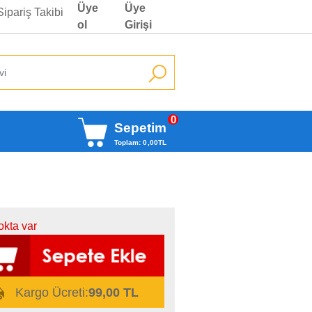
Üye
Üye
Sipariş Takibi
ol
Girişi
0
Sepetim
Toplam:
0
,00
TL
okta var
Kargo Ücreti:
99,00 TL