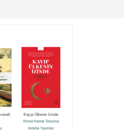
vaneli 
Kayıp Ülkenin İzinde
Minelbab Ilelmihrab
Ahmet Hamdi Tanpınar
Refik Halid Karay
ay
Ketebe Yayınları
İnkılâp Kitabevi