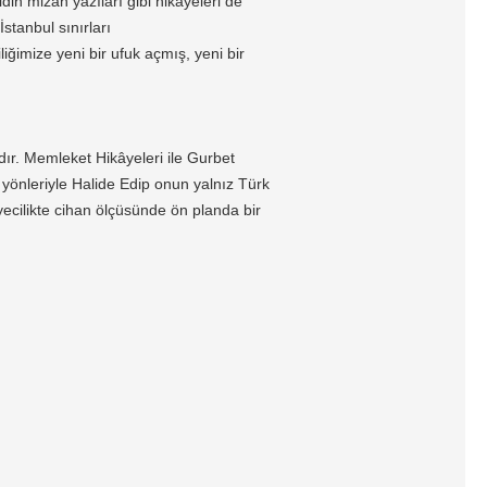
din mizah yazıları gibi hikâyeleri de
tanbul sınırları
ğimize yeni bir ufuk açmış, yeni bir
dır. Memleket Hikâyeleri ile Gurbet
u yönleriyle Halide Edip onun yalnız Türk
ecilikte cihan ölçüsünde ön planda bir