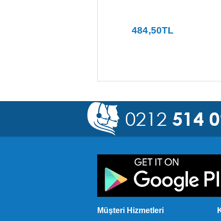
İnkılâp Kitabevi
204
,00
TL
484
,50
TL
Müşteri Hizmetleri
K