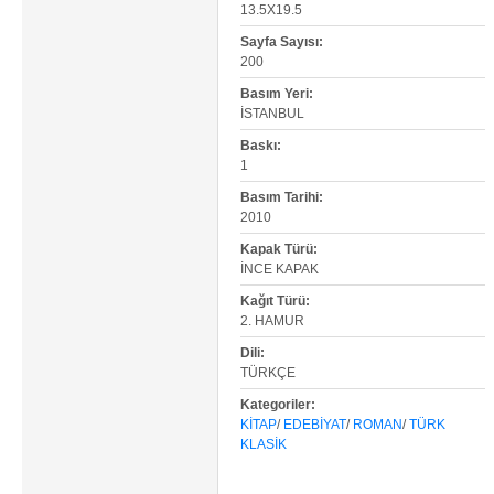
13.5X19.5
Sayfa Sayısı:
200
Basım Yeri:
İSTANBUL
Baskı:
1
Basım Tarihi:
2010
Kapak Türü:
İNCE KAPAK
Kağıt Türü:
2. HAMUR
Dili:
TÜRKÇE
Kategoriler:
KITAP
/
EDEBIYAT
/
ROMAN
/
TÜRK
KLASIK