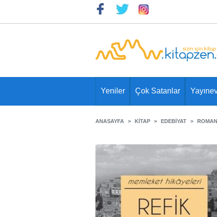
Yeniler
Çok Satanlar
Yayınev
ANASAYFA
KITAP
EDEBIYAT
ROMA