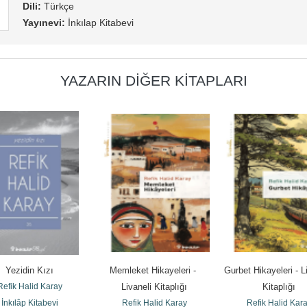
Dili:
Türkçe
Yayınevi:
İnkılap Kitabevi
YAZARIN DIĞER KITAPLARI
Yezidin Kızı
Memleket Hikayeleri - 
Gurbet Hikayeleri - Li
Refik Halid Karay
Livaneli Kitaplığı
Kitaplığı
İnkılâp Kitabevi
Refik Halid Karay
Refik Halid Kar