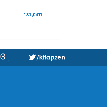
i
L
131
,04
TL
535
,50
TL