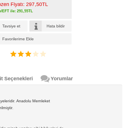
pzen Fiyatı:
297
,50
TL
e/EFT ile:
291
,55
TL
Tavsiye et
Hata bildir
Favorilerime Ekle
it Seçenekleri
Yorumlar
yeleridir. Anadolu Memleket
lmiştir.