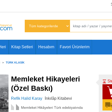
leri
Kitap Setleri
Hesabım
Favori Ürünlerim
N
TÜRK KLASIK
Memleket Hikayeleri
St
(Özel Baskı)
Refik Halid Karay
İnkılâp Kitabevi
Memleket Hikâyeleri Türk edebiyatında