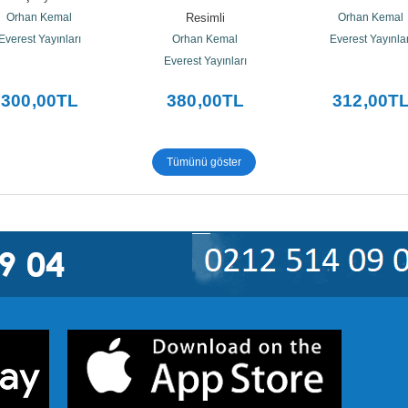
Orhan Kemal
Resimli
Orhan Kemal
Everest Yayınları
Orhan Kemal
Everest Yayınlar
Everest Yayınları
300
,00
TL
380
,00
TL
312
,00
T
Tümünü göster