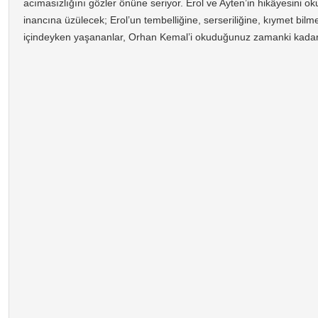
acımasızlığını gözler önüne seriyor. Erol ve Ayten’in hikâyesini ok
inancına üzülecek; Erol’un tembelliğine, serseriliğine, kıymet bil
içindeyken yaşananlar, Orhan Kemal’i okuduğunuz zamanki kadar 