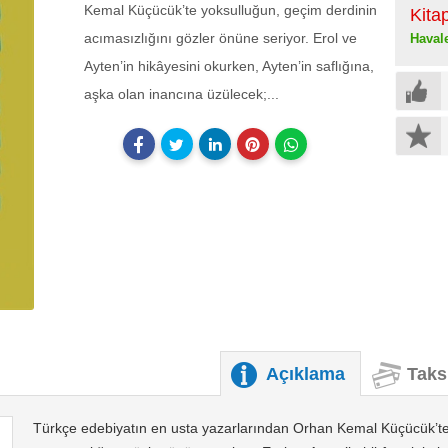
Kemal Küçücük’te yoksulluğun, geçim derdinin
Kita
acımasızlığını gözler önüne seriyor. Erol ve
Haval
Ayten’in hikâyesini okurken, Ayten’in saflığına,
aşka olan inancına üzülecek;...
Açıklama
Taks
Türkçe edebiyatın en usta yazarlarından Orhan Kemal Küçücük’te