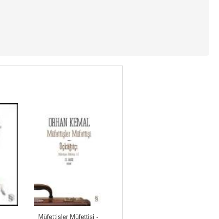
Müfettişler Müfettişi - 
72. Koğuş