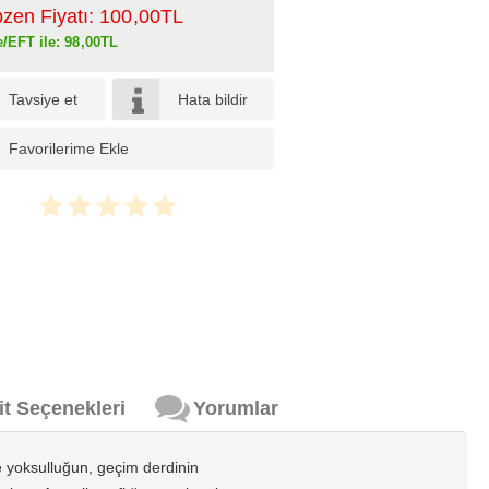
pzen Fiyatı:
100
,00
TL
e/EFT ile:
98
,00
TL
Tavsiye et
Hata bildir
Favorilerime Ekle
it Seçenekleri
Yorumlar
 yoksulluğun, geçim derdinin