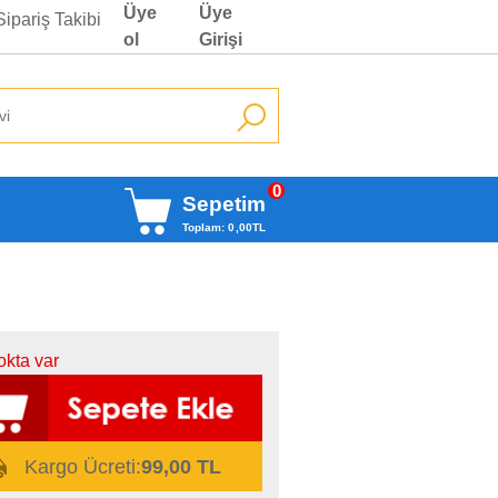
Üye
Üye
Sipariş Takibi
ol
Girişi
0
Sepetim
Toplam:
0
,00
TL
okta var
Kargo Ücreti:
99,00 TL