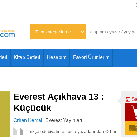
leri
Kitap Setleri
Hesabım
Favori Ürünlerim
Everest Açıkhava 13 :
St
Küçücük
Orhan Kemal
Everest Yayınları
Türkçe edebiyatın en usta yazarlarından Orhan