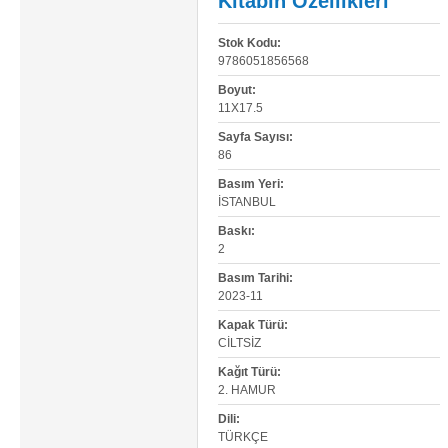
Kitabın Özellikleri
Stok Kodu:
9786051856568
Boyut:
11X17.5
Sayfa Sayısı:
86
Basım Yeri:
İSTANBUL
Baskı:
2
Basım Tarihi:
2023-11
Kapak Türü:
CILTSIZ
Kağıt Türü:
2. HAMUR
Dili:
TÜRKÇE