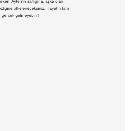
urken, Ayten’in saflığına, aşka olan
mezliğine öfkeleneceksiniz. Hayatın tam
gerçek gelmeyebilir!