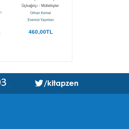
Üçkağıtçı - Müfettişler 
Orhan Kemal
ı
Müfettişi 1-2 - İki...
Everest Yayınları
Orhan Kemal
Everest Yayınları
L
460
,00
TL
180
,00
TL