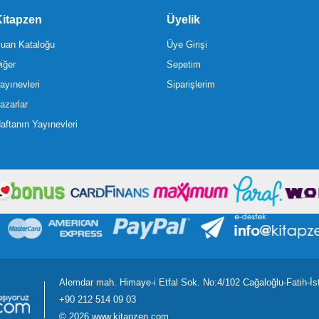
itapzen
Üyelik
uan Kataloğu
Üye Girişi
iğer
Sepetim
ayınevleri
Siparişlerim
azarlar
aftanın Yayınevleri
Alemdar mah. Himaye-i Etfal Sok. No:4/102 Cağaloğlu-Fatih-İs
+90 212 514 09 03
©
2026 www.kitapzen.com