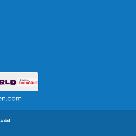
tanbul
.