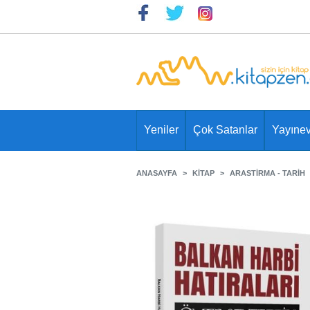
Yeniler
Çok Satanlar
Yayınev
ANASAYFA
KITAP
ARASTIRMA - TARIH