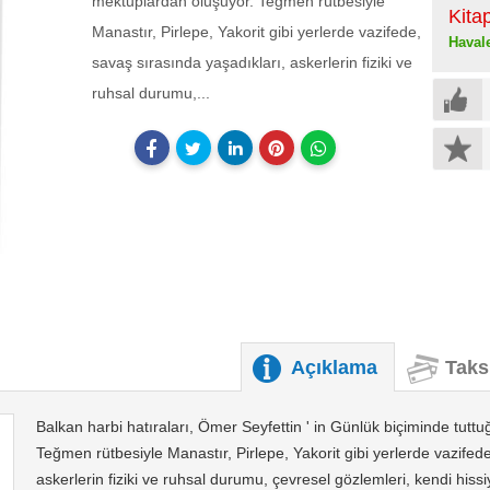
mektuplardan oluşuyor. Teğmen rütbesiyle
Kita
Manastır, Pirlepe, Yakorit gibi yerlerde vazifede,
Haval
savaş sırasında yaşadıkları, askerlerin fiziki ve
ruhsal durumu,...
Açıklama
Taks
Balkan harbi hatıraları, Ömer Seyfettin ' in Günlük biçiminde tutt
Teğmen rütbesiyle Manastır, Pirlepe, Yakorit gibi yerlerde vazifed
askerlerin fiziki ve ruhsal durumu, çevresel gözlemleri, kendi hissiy