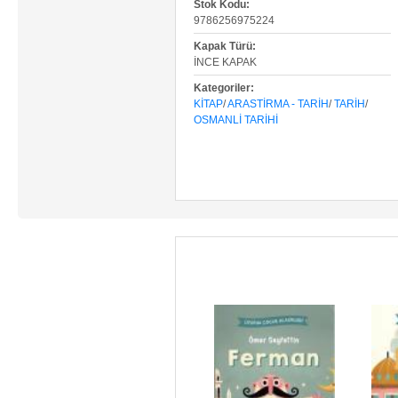
Stok Kodu:
9786256975224
Kapak Türü:
İNCE KAPAK
Kategoriler:
KITAP
/
ARASTIRMA - TARIH
/
TARIH
/
OSMANLI TARIHI