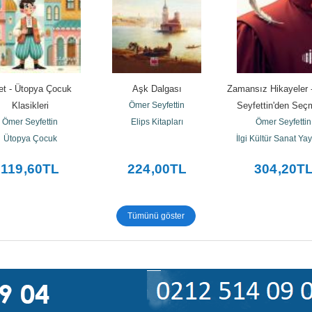
et - Ütopya Çocuk 
Aşk Dalgası
Zamansız Hikayeler 
Klasikleri
Ömer Seyfettin
Seyfettin'den Seç
Ömer Seyfettin
Elips Kitapları
Ömer Seyfettin
Ütopya Çocuk
İlgi Kültür Sanat Yay
119
,60
TL
224
,00
TL
304
,20
T
Tümünü göster