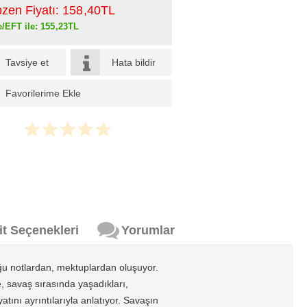
pzen Fiyatı:
158
,40
TL
e/EFT ile:
155
,23
TL
Tavsiye et
Hata bildir
Favorilerime Ekle
it Seçenekleri
Yorumlar
uğu notlardan, mektuplardan oluşuyor.
e, savaş sırasında yaşadıkları,
atını ayrıntılarıyla anlatıyor. Savaşın