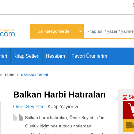
leri
Kitap Setleri
Hesabım
Favori Ürünlerim
TARIH
OSMANLI TARIHI
Balkan Harbi Hatıraları
St
Ömer Seyfettin
Katip Yayınevi
Balkan harbi hatıraları, Ömer Seyfettin ' in
Günlük biçiminde tuttuğu notlardan,