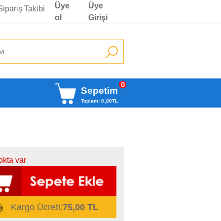
Üye
Üye
Sipariş Takibi
ol
Girişi
0
Sepetim
Toplam:
0
,00
TL
okta var
Kargo Ücreti:
75,00 TL