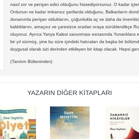
nasıl zor ve perişan edici olduğunu hissediyorsunuz. O kadar içten, 
Ordunun ne kadar imkansız şartlarda olduğunu, Balkanların dondu
donanımla perişan olduklarını, çoğunlukla aç ve daha da önemlisi 
kaldıklarını, amaçsız ve çaresizce oradan oraya sürüklendikçe Ru
oluyoruz. Ayrıca Yanya Kalesi savunması esnasında Yunanlılara e
bir yıl sürmüş, yine bu süre içindeki hatıraları da başka bir böl
duygusal olarak sizi derinden etkileyen bir kitap olacak. Hepsi gerç
(Tanıtım Bülteninden)
YAZARIN DIĞER KITAPLARI