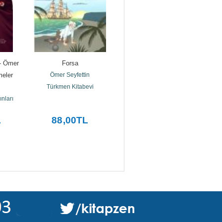
- Ömer 
Forsa
Balkan Harbi Hatıraları
Öm
meler
Ömer Seyfettin
Ömer Seyfettin
Türkmen Kitabevi
Ketebe
ınları
L
88
,00
TL
187
,78
TL