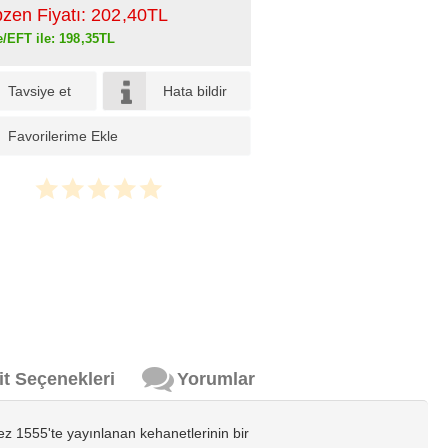
pzen Fiyatı:
202
,40
TL
e/EFT ile:
198
,35
TL
Tavsiye et
Hata bildir
Favorilerime Ekle
it Seçenekleri
Yorumlar
z 1555'te yayınlanan kehanetlerinin bir