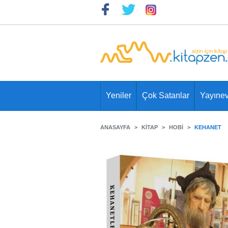
Yeniler
Çok Satanlar
Yayınev
ANASAYFA
KITAP
HOBI
KEHANET