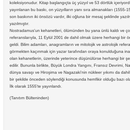
koleksiyonudur. Kitap başlangıçta üç yüzyıl ve 53 dörtlük içeriyor
yayınlanan bu baskı, on yüzyılların yanı sıra almanakları (1555-
son baskının iki önsözü vardır, ilki oğluna bir mesaj şeklinde yazılm
yazılmıştır.
Nostradamus'un kehanetleri, ölümünden bu yana ünlü kaldı ve ç
referanslarıyla, 11 Eylül 2001 de dahil olmak üzere herhangi bir
geldi. Bilim adamları, anagramların ve mitolojik ve astrolojik refe
görmekten kaçınmak için yazar tarafından oraya konulduğuna inanıy
olan kehanetlerin, üzerinde yeterince düşünülürse herhangi bir şeye
edilir. Bununla birlikte, Büyük Londra Yangını, Fransız Devrimi, Napo
dünya savaşı ve Hiroşima ve Nagazaki'nin nükleer yıkımı da dahil
bir şekilde önceden söylendiği konusunda hemfikir olduğu bazı ola
İlk olarak 1555'te yayınlandı.
(Tanıtım Bülteninden)