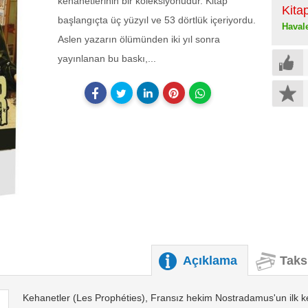
kehanetlerinin bir koleksiyonudur. Kitap
Kita
başlangıçta üç yüzyıl ve 53 dörtlük içeriyordu.
Haval
Aslen yazarın ölümünden iki yıl sonra
yayınlanan bu baskı,...
Açıklama
Taks
Kehanetler (Les Prophéties), Fransız hekim Nostradamus'un ilk ke