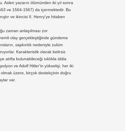
du. Aslen yazarın ölümünden iki yıl sonra
1563 ve 1564-1567) da içermektedir. Bu
ıştır ve ikincisi II. Henry'ye hitaben
oğu zaman anlaşılması zor
 önemli olay gerçekleştiğinde gündeme
ransların, sapkınlık nedeniyle zulüm
orlar. Karakteristik olarak belirsiz
 atıfta bulunabileceği sıklıkla iddia
lyon ve Adolf Hitler'in yükselişi, her iki
 olmak üzere, birçok destekçinin doğru
ylar var.