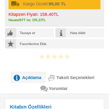
Kargo Ücreti:
99,00 TL
Kitapzen Fiyatı:
158
,40
TL
Havale/EFT ile:
155
,23
TL
Tavsiye et
Hata bildir
Favorilerime Ekle
Açıklama
Taksit Seçenekleri
Yorumlar
Kitabın Özellikleri