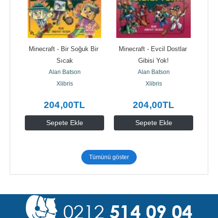
liyor!
Minecraft - Bir Soğuk Bir 
Minecraft - Evcil Dostlar 
Min
Sıcak
Gibisi Yok!
Alan Batson
Alan Batson
Xlibris
Xlibris
204
,00
TL
204
,00
TL
Sepete Ekle
Sepete Ekle
Tümünü göster