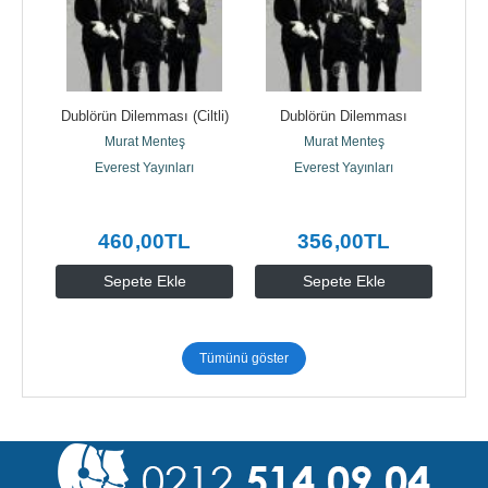
m
Dublörün Dilemması (Ciltli)
Dublörün Dilemması
Tanpı
Murat Menteş
Murat Menteş
Everest Yayınları
Everest Yayınları
460
,00
TL
356
,00
TL
Sepete Ekle
Sepete Ekle
Tümünü göster