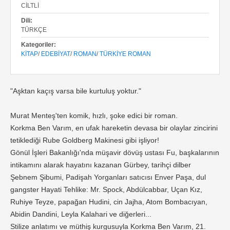
CILTLI
Dili:
TÜRKÇE
Kategoriler:
KITAP
/
EDEBIYAT
/
ROMAN
/
TÜRKIYE ROMAN
"Aşktan kaçış varsa bile kurtuluş yoktur."
Murat Menteş'ten komik, hızlı, şoke edici bir roman.
Korkma Ben Varım, en ufak hareketin devasa bir olaylar zincirini
tetiklediği Rube Goldberg Makinesi gibi işliyor!
Gönül İşleri Bakanlığı'nda müşavir dövüş ustası Fu, başkalarının
intikamını alarak hayatını kazanan Gürbey, tarihçi dilber
Şebnem Şibumi, Padişah Yorganları satıcısı Enver Paşa, dul
gangster Hayati Tehlike: Mr. Spock, Abdülcabbar, Uçan Kız,
Ruhiye Teyze, papağan Hudini, cin Jajha, Atom Bombacıyan,
Abidin Dandini, Leyla Kalahari ve diğerleri...
Stilize anlatımı ve müthiş kurgusuyla Korkma Ben Varım, 21.