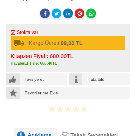
Stokta var
Kargo Ücreti:
99,00 TL
Kitapzen Fiyatı:
680
,00
TL
Havale/EFT ile:
666
,40
TL
Tavsiye et
Hata bildir
Favorilerime Ekle
Açıklama
Taksit Seçenekleri