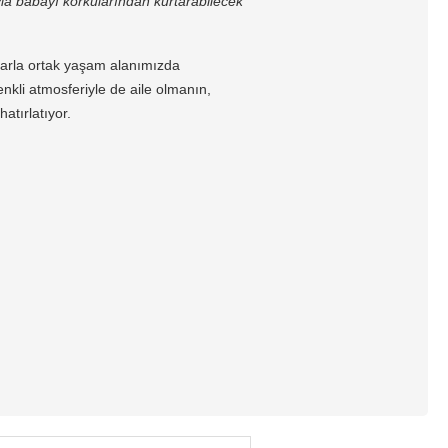
yla babayı korkularından kurtarabilecek
larla ortak yaşam alanımızda
renkli atmosferiyle de aile olmanın,
atırlatıyor.