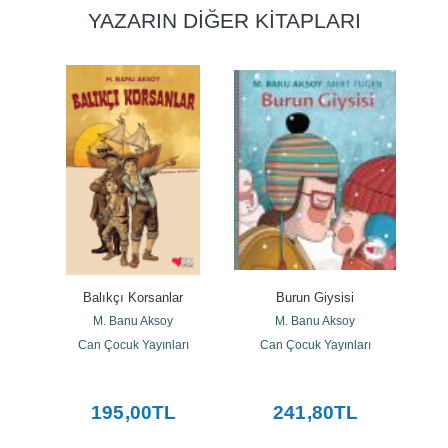
YAZARIN DIĞER KITAPLARI
Balıkçı Korsanlar
Burun Giysisi
M. Banu Aksoy
M. Banu Aksoy
Can Çocuk Yayınları
Can Çocuk Yayınları
195
,00
TL
241
,80
TL