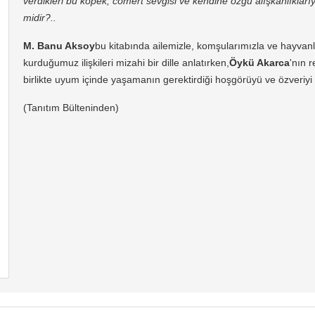
verdikleri bu köpek, cömert sevgisi ve kendine özgü alışkanlıkları
midir?..
M. Banu Aksoy
bu kitabında ailemizle, komşularımızla ve hayvan
kurduğumuz ilişkileri mizahi bir dille anlatırken,
Öykü Akarca
'nın 
birlikte uyum içinde yaşamanın gerektirdiği hoşgörüyü ve özveriyi h
(Tanıtım Bülteninden)