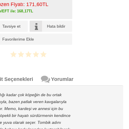
pzen Fiyatı:
171
,60
TL
e/EFT ile:
168
,17
TL
Tavsiye et
Hata bildir
Favorilerime Ekle
it Seçenekleri
Yorumlar
dığı kadar çok köpeğin de bu ortak
ıyla, bazen patlak veren kavgalarıyla
dır. Memo, kardeşi ve annesi için bu
öpekli bir hayatı sürdürmenin kendince
ine yuva olarak seçer. Tombik adını