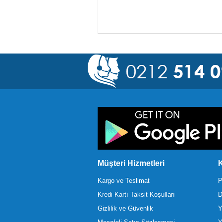
Müşteri Hizmetleri
K
Kargo ve Teslimat
P
Kredi Kartı Taksit Koşulları
D
Gizlilik ve Güvenlik
Y