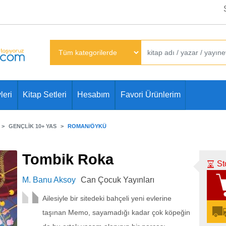
leri
Kitap Setleri
Hesabım
Favori Ürünlerim
GENÇLIK 10+ YAS
ROMAN/ÖYKÜ
Tombik Roka
St
M. Banu Aksoy
Can Çocuk Yayınları
Ailesiyle bir sitedeki bahçeli yeni evlerine
taşınan Memo, sayamadığı kadar çok köpeğin