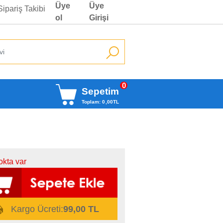
Üye
Üye
Sipariş Takibi
ol
Girişi
0
Sepetim
Toplam:
0
,00
TL
okta var
Kargo Ücreti:
99,00 TL