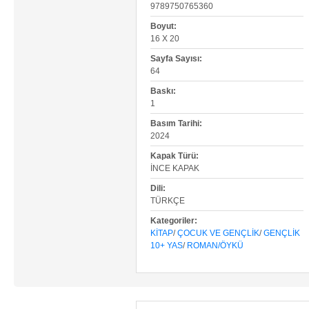
9789750765360
Boyut:
16 X 20
Sayfa Sayısı:
64
Baskı:
1
Basım Tarihi:
2024
Kapak Türü:
İNCE KAPAK
Dili:
TÜRKÇE
Kategoriler:
KITAP
/
ÇOCUK VE GENÇLIK
/
GENÇLIK
10+ YAS
/
ROMAN/ÖYKÜ