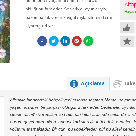
de bu ortak yaşam alanının bir parçası
Kita
olduğunu fark eder. Sesleriyle, oyunlarıyla,
Haval
bazen patlak veren kavgalarıyla sitenin daimî
ziyaretçileri ve...
Açıklama
Taks
Ailesiyle bir sitedeki bahçeli yeni evlerine taşınan Memo, sayama
yaşam alanının bir parçası olduğunu fark eder. Sesleriyle, oyunlar
sitenin daimî ziyaretçileri ve hatta sakinleri arasında onlar da var
durum gayet normalken, babası korkularıyla mücadele etmekte, k
yollarını aramaktadır. Bir gün, bu köpeklerden biri bu aileyi kend