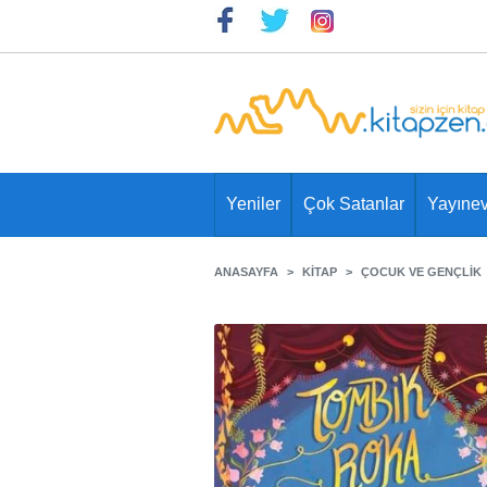
Yeniler
Çok Satanlar
Yayınev
ANASAYFA
KITAP
ÇOCUK VE GENÇLIK