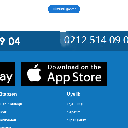
Tümünü göster
itapzen
Üyelik
uan Kataloğu
Üye Girişi
iğer
Sepetim
ayınevleri
Siparişlerim