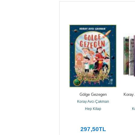
l
Söylemesi Kolay
Gölge Gezegen
Koray 
Koray Avcı Çakman
Koray Avcı Çakman
Altın Kitaplar
Hep Kitap
K
165
,75
TL
297
,50
TL