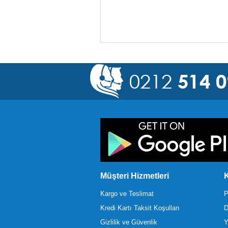
Müşteri Hizmetleri
K
Kargo ve Teslimat
P
Kredi Kartı Taksit Koşulları
D
Gizlilik ve Güvenlik
Y