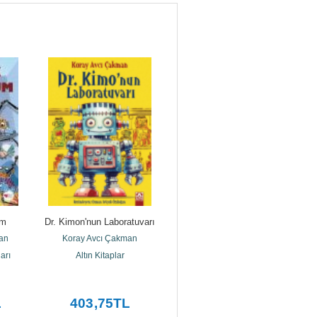
um
Dr. Kimon'nun Laboratuvarı
Bir Yolculuğun Öyküsü
an
Koray Avcı Çakman
Koray Avcı Çakman
arı
Altın Kitaplar
Altın Kitaplar
L
403
,75
TL
148
,75
TL