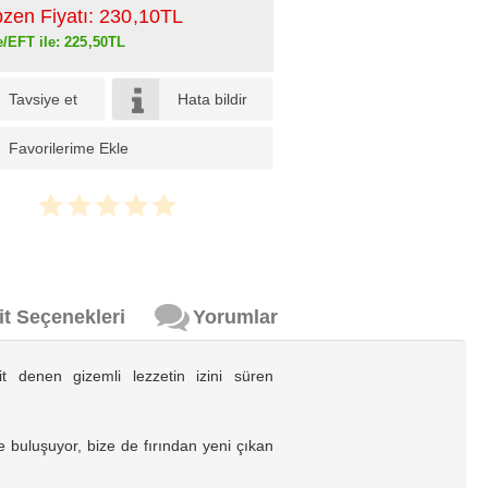
pzen Fiyatı:
230
,10
TL
e/EFT ile:
225
,50
TL
Tavsiye et
Hata bildir
Favorilerime Ekle
it Seçenekleri
Yorumlar
t denen gizemli lezzetin izini süren
 buluşuyor, bize de fırından yeni çıkan