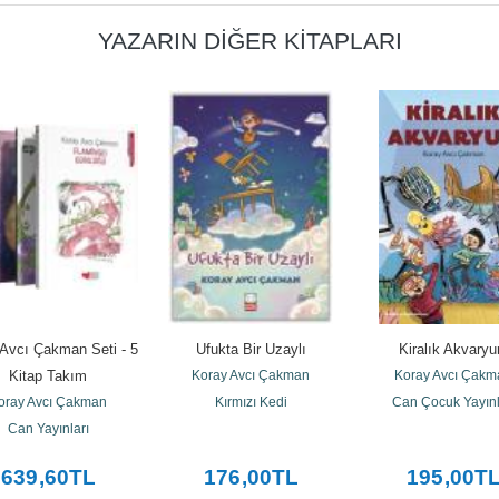
YAZARIN DIĞER KITAPLARI
Avcı Çakman Seti - 5 
Ufukta Bir Uzaylı
Kiralık Akvary
Kitap Takım
Koray Avcı Çakman
Koray Avcı Çakm
oray Avcı Çakman
Kırmızı Kedi
Can Çocuk Yayınl
Can Yayınları
639
,60
TL
176
,00
TL
195
,00
T