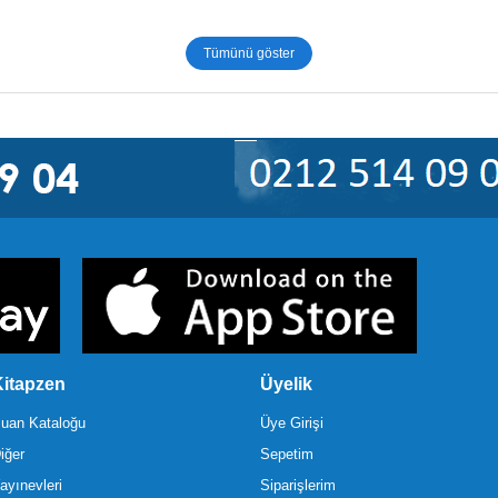
Tümünü göster
itapzen
Üyelik
uan Kataloğu
Üye Girişi
iğer
Sepetim
ayınevleri
Siparişlerim