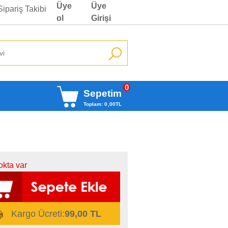
Üye
Üye
Sipariş Takibi
ol
Girişi
0
Sepetim
Toplam:
0
,00
TL
okta var
Kargo Ücreti:
99,00 TL