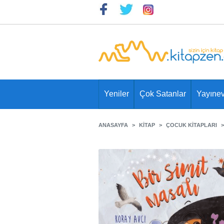
Yeniler
Çok Satanlar
Yayınev
ANASAYFA
KITAP
ÇOCUK KITAPLARI