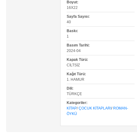
Boyut:
16X22
Sayfa Sayısı:
40
Baskı:
1
Basım Tarihi:
2024-04
Kapak Türü:
CILTSIZ
Kağıt Türü:
1. HAMUR
Dili:
TÜRKÇE
Kategoriler:
KITAP
/
ÇOCUK KITAPLARI
/
ROMAN-
ÖYKÜ