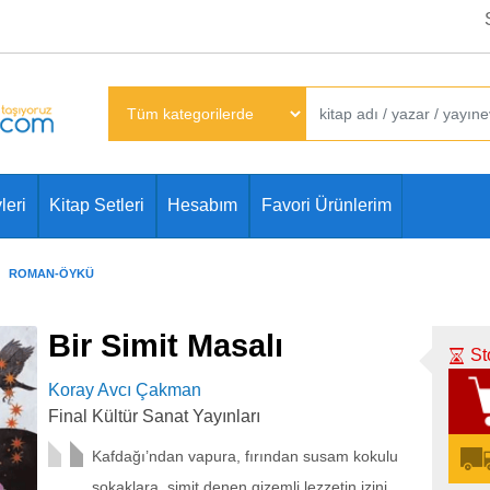
leri
Kitap Setleri
Hesabım
Favori Ürünlerim
ROMAN-ÖYKÜ
Bir Simit Masalı
St
Koray Avcı Çakman
Final Kültür Sanat Yayınları
Kafdağı’ndan vapura, fırından susam kokulu
sokaklara, simit denen gizemli lezzetin izini