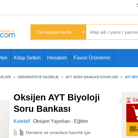
leri
Kitap Setleri
Hesabım
Favori Ürünlerim
APLARI
ÜNIVERSITEYE HAZIRLIK
AYT SORU BANKASI KITAPLARI
AYT BI
Oksijen AYT Biyoloji
St
Soru Bankası
Kolektif
Oksijen Yayınları - Eğitim
Derslere ve sınavlara hazırlık için