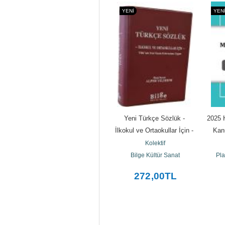
YENI
YENI
YEN
i 
Conservation Science
Yeni Türkçe Sözlük - 
2025 
fler 
Kolektif
İlkokul ve Ortaokullar İçin - 
Kan
Royal Society of Chemistry
TDK'nin Yeni Yazım...
Me
Kolektif
tesi
Bilge Kültür Sanat
Pla
2.112
,00
TL
272
,00
TL