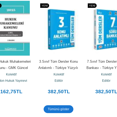
I
YENI
YENI
Hukuk Muhakemeleri 
3.Sınıf Tüm Dersler Konu 
7.Sınıf Tüm Dersler
unu - GMK Güncel 
Anlatımlı - Türkiye Yüzyılı 
Bankası - Türkiye Yü
vzuat Kitapları 7
Maarif Modeli
Maarif Modeli
Kolektif
Kolektif
Kolektif
ton Hukuk Yayınevi
Editör
Editör
162
,75
TL
382
,50
TL
382
,50
T
Tümünü göster