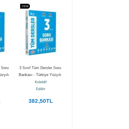
YENI
YENI
Y
 Soru 
3.Sınıf Tüm Dersler Soru 
K - Pop Colouring Book
K
zyılı 
Bankası - Türkiye Yüzyılı 
Kolektif
Maarif Modeli
Beta Kids
Kolektif
Editör
L
382
,50
TL
169
,58
TL