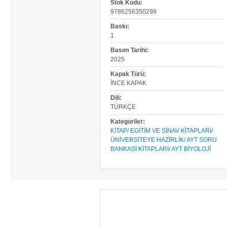
Stok Kodu:
9786256350298
Baskı:
1
Basım Tarihi:
2025
Kapak Türü:
İNCE KAPAK
Dili:
TÜRKÇE
Kategoriler:
KITAP
/
EGITIM VE SINAV KITAPLARI
/
ÜNIVERSITEYE HAZIRLIK
/
AYT SORU
BANKASI KITAPLARI
/
AYT BIYOLOJI