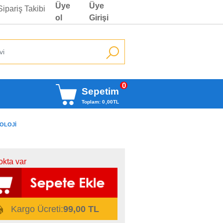
Üye
Üye
Sipariş Takibi
ol
Girişi
0
Sepetim
Toplam:
0
,00
TL
YOLOJI
okta var
Kargo Ücreti:
99,00 TL