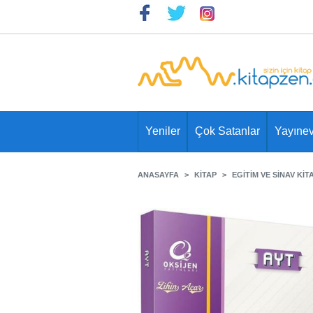
Yeniler
Çok Satanlar
Yayınev
ANASAYFA
KITAP
EGITIM VE SINAV KIT