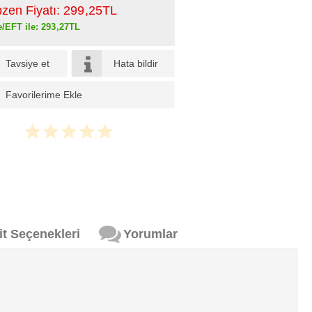
pzen Fiyatı:
299
,25
TL
e/EFT ile:
293
,27
TL
Tavsiye et
Hata bildir
Favorilerime Ekle
it Seçenekleri
Yorumlar