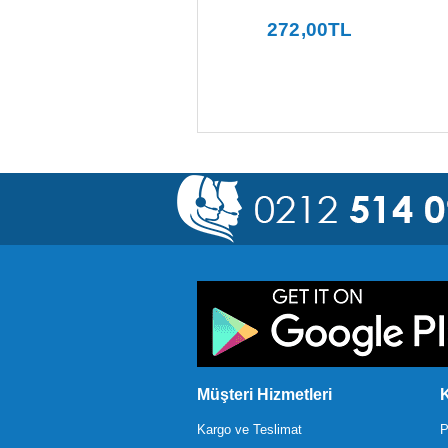
2.112
,00
TL
272
,00
TL
Müşteri Hizmetleri
K
Kargo ve Teslimat
P