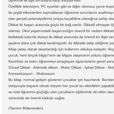
öğrenme ile ilgili sorunlarla karşı karşıya kalır.
Özellikle televizyon, PC oyunları gibi ve diğer olumsuz çevre koşul
ile çeşitli etkenlerden kaynaklanan öğrenme sorunlarını azaltmay
olan gerçek potansiyellerini ortaya koyabilme olanağına sahip olac
Dikkat ile başarı arasında güçlü bir bağ vardır. Dikkatli olmayan
olamaz. Okul yaşamındaki başarısızlığın önemli bir nedeni dikkatsiz
bellekteki kalıcılık düzeyi ile dikkat arasında da önemli bir ilişki
şeylere daha çok dikkat kesilmişizdir. Az dikkatle takip ettiğimiz yaş
Kitap yatay olarak tasarlandığı için kullanımı oldukça kolaydır. Alı
çocuk, hem birçok bilgiyi hem de bilgiye ulaşmanın yolunu öğrener
Kesintisiz ve kalıcı öğrenmeyi amaçlayan egzersizlerin genel yararl
Görsel Dikkat - Aritmetik dikkat - Motor Dikkat - İşitsel Dikkat - Mu
Konsantrasyon – Motivasyon
Bu kitap, normal gelişim gösteren çocuklar için hazırlandı. Bundan 
dolayısıyla başarılı olmak isteyen her çocuk bu etkinlikleri yapabil
ve özel öğrenme güçlüğü olan çocukların eğitiminde de etkin olarak
sürecinde de önemli katkılar sağlar.
(Tanıtım Bülteninden)