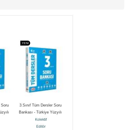
YENI
YENI
Y
 Soru 
3.Sınıf Tüm Dersler Soru 
K - Pop Colouring Book
K
zyılı 
Bankası - Türkiye Yüzyılı 
Kolektif
Maarif Modeli
Beta Kids
Kolektif
Editör