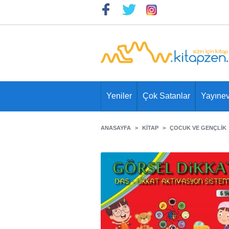
Yeniler
Çok Satanlar
Yayınev
ANASAYFA
KITAP
ÇOCUK VE GENÇLIK