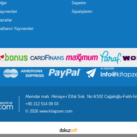
iğer
Sepetim
ayınevleri
Siparişlerim
azarlar
aftanın Yayınevleri
Alemdar mah. Himaye-i Etfal Sok. No:4/102 Cağaloğlu-Fatih-İs
+90 212 514 09 03
©
2026 www.kitapzen.com