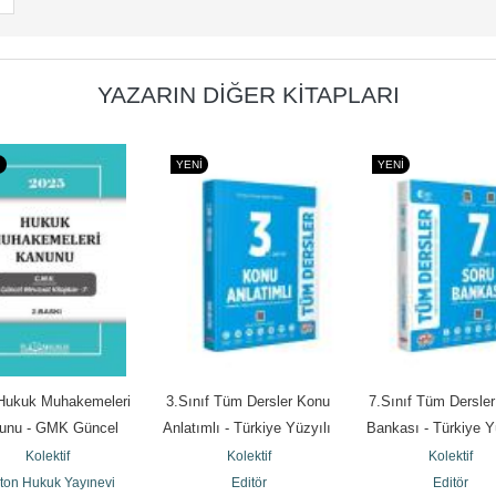
YAZARIN DIĞER KITAPLARI
I
YENI
YENI
Hukuk Muhakemeleri 
3.Sınıf Tüm Dersler Konu 
7.Sınıf Tüm Dersler
unu - GMK Güncel 
Anlatımlı - Türkiye Yüzyılı 
Bankası - Türkiye Yü
vzuat Kitapları 7
Maarif Modeli
Maarif Modeli
Kolektif
Kolektif
Kolektif
ton Hukuk Yayınevi
Editör
Editör