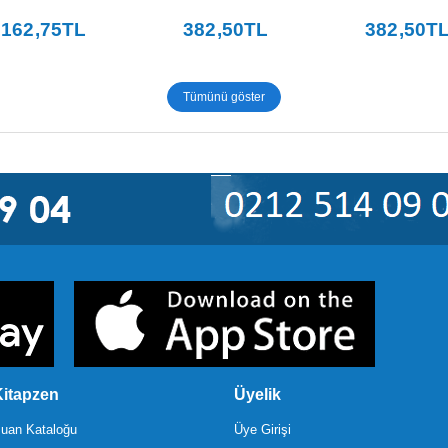
162
,75
TL
382
,50
TL
382
,50
T
Tümünü göster
itapzen
Üyelik
uan Kataloğu
Üye Girişi