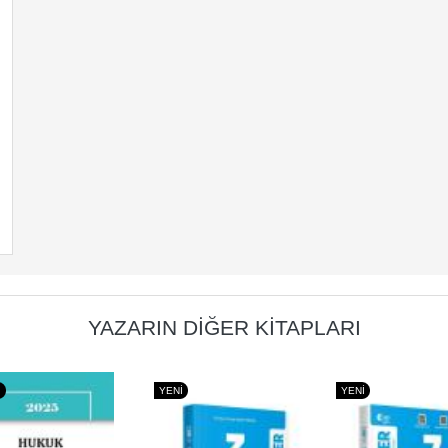
YAZARIN DIĞER KITAPLARI
I
YENI
YENI