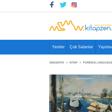
Yeniler
Çok Satanlar
Yayınev
ANASAYFA
KITAP
FOREIGN LANGUAG