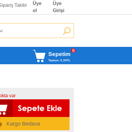
Üye
Üye
Sipariş Takibi
ol
Girişi
0
Sepetim
Toplam:
0
,00
TL
okta var
Kargo Bedava