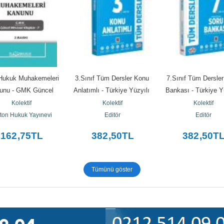
Hukuk Muhakemeleri 
3.Sınıf Tüm Dersler Konu 
7.Sınıf Tüm Dersler
unu - GMK Güncel 
Anlatımlı - Türkiye Yüzyılı 
Bankası - Türkiye Yü
vzuat Kitapları 7
Maarif Modeli
Maarif Modeli
Kolektif
Kolektif
Kolektif
ton Hukuk Yayınevi
Editör
Editör
162
,75
TL
382
,50
TL
382
,50
T
Tümünü göster