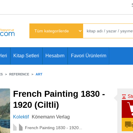
leri
Kitap Setleri
Hesabım
Favori Ürünlerim
ES
REFERENCE
ART
French Painting 1830 -
St
1920 (Ciltli)
Kolektif
Könemann Verlag
French Painting 1830 - 1920...