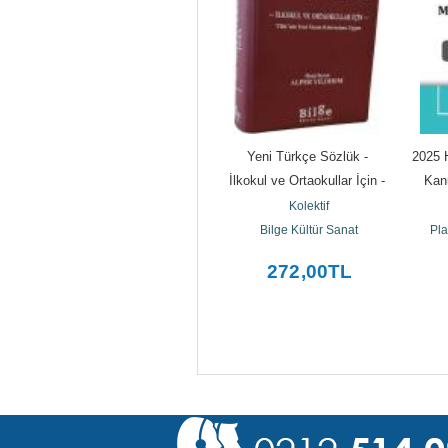
i 
Conservation Science
Yeni Türkçe Sözlük - 
2025 
fler 
Kolektif
İlkokul ve Ortaokullar İçin - 
Kan
Royal Society of Chemistry
TDK'nin Yeni Yazım...
Me
Kolektif
tesi
Bilge Kültür Sanat
Pla
2.112
,00
TL
272
,00
TL