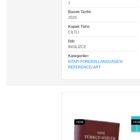
1
Basım Tarihi:
2026
Kapak Türü:
CILTLI
Dili:
İNGILIZCE
Kategoriler:
KITAP
/
FOREIGN LANGUAGES
/
REFERENCE
/
ART
YENI
YENI
YEN