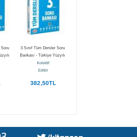
 Soru 
3.Sınıf Tüm Dersler Soru 
K - Pop Colouring Book
K
zyılı 
Bankası - Türkiye Yüzyılı 
Kolektif
Maarif Modeli
Beta Kids
Kolektif
Editör
L
382
,50
TL
169
,58
TL