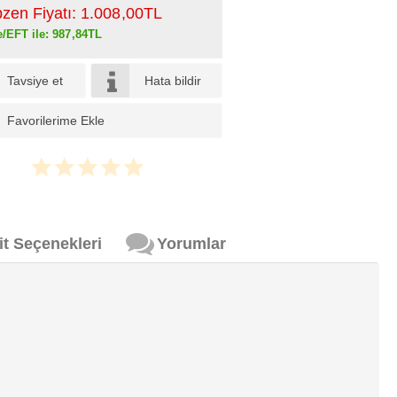
pzen Fiyatı:
1.008
,00
TL
e/EFT ile:
987
,84
TL
Tavsiye et
Hata bildir
Favorilerime Ekle
it Seçenekleri
Yorumlar