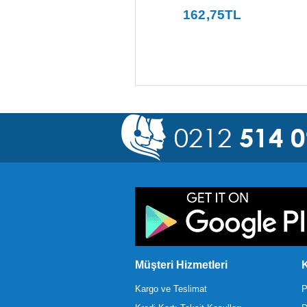
2.112
,00
TL
162
,75
TL
Müşteri Hizmetleri
K
Kargo ve Teslimat
P