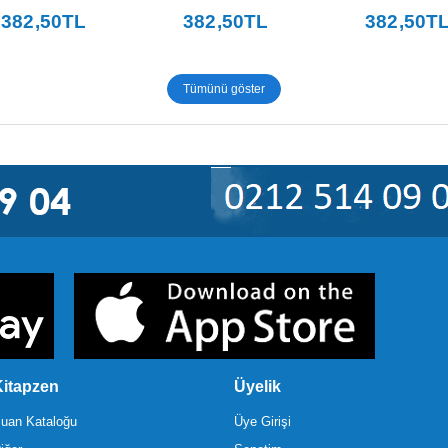
382
,50
TL
382
,50
TL
382
,50
T
Tümünü göster
itapzen
Üyelik
uan Kataloğu
Üye Girişi