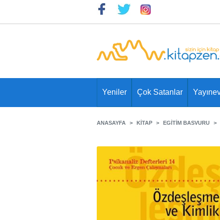
Yeniler
Çok Satanlar
Yayınev
ANASAYFA
KITAP
EGITIM BASVURU