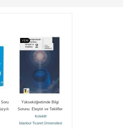
YENI
YENI
Y
 Soru 
Yükseköğretimde Bilgi 
Yükseköğretimde Bilgi 
Şeh
zyılı 
Sorunu: Eleştiri ve Teklifler 
Sorunu: Eleştiri ve Teklifler 
2
1
Kolektif
Kolektif
İstanbul Ticaret Üniversitesi
İstanbul Ticaret Üniversitesi