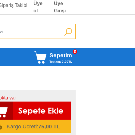
Üye
Üye
Sipariş Takibi
ol
Girişi
0
Sepetim
Toplam:
0
,00
TL
okta var
Kargo Ücreti:
75,00 TL