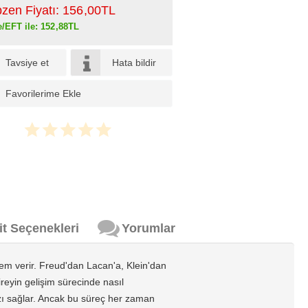
pzen Fiyatı:
156
,00
TL
e/EFT ile:
152
,88
TL
Tavsiye et
Hata bildir
Favorilerime Ekle
it Seçenekleri
Yorumlar
em verir. Freud'dan Lacan'a, Klein'dan
ireyin gelişim sürecinde nasıl
ızı sağlar. Ancak bu süreç her zaman