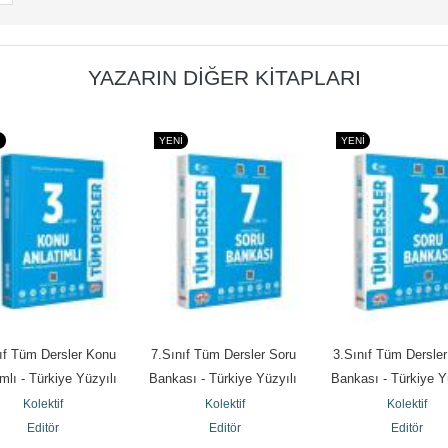
YAZARIN DIĞER KITAPLARI
I
YENI
YENI
ıf Tüm Dersler Konu 
7.Sınıf Tüm Dersler Soru 
3.Sınıf Tüm Dersler
mlı - Türkiye Yüzyılı 
Bankası - Türkiye Yüzyılı 
Bankası - Türkiye Yü
Maarif Modeli
Maarif Modeli
Maarif Modeli
Kolektif
Kolektif
Kolektif
Editör
Editör
Editör