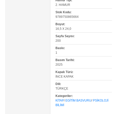
Hamur Tipi:
2. HAMUR
Stok Kodu:
9789750865664
Boyut:
16,5 X 24,0
Sayfa Sayısı:
200
Baskı:
1
Basım Tarihi:
2025
Kapak Türü:
İNCE KAPAK
Dili:
TÜRKÇE
Kategoriler:
KITAP
/
EGITIM BASVURU
/
PSIKOLOJI
BILIMI