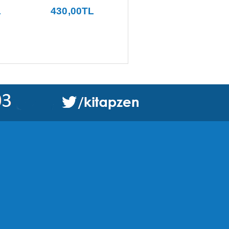
L
430
,00
TL
430
,00
TL