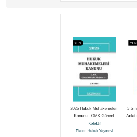
YENI
YENI
YEN
Conservation Science
2025 Hukuk Muhakemeleri 
3.Sın
Kolektif
Kanunu - GMK Güncel 
Anlatı
Royal Society of Chemistry
Mevzuat Kitapları 7
Kolektif
Platon Hukuk Yayınevi