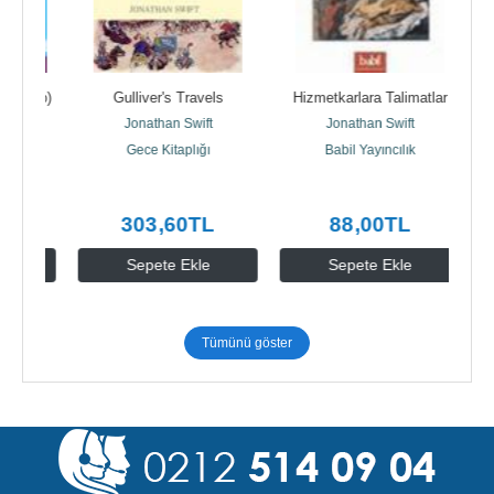
 Up) 
Gulliver's Travels
Hizmetkarlara Talimatlar
Jonathan Swift
Jonathan Swift
Gece Kitaplığı
Babil Yayıncılık
303
,60
TL
88
,00
TL
Sepete Ekle
Sepete Ekle
Tümünü göster