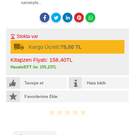
sanatıyla...
Stokta var
Kargo Ücreti:
75,00 TL
Kitapzen Fiyatı:
158
,40
TL
Havale/EFT ile:
155
,23
TL
Tavsiye et
Hata bildir
Favorilerime Ekle