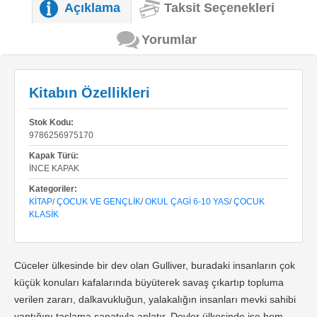
Açıklama
Taksit Seçenekleri
Yorumlar
Kitabın Özellikleri
Stok Kodu:
9786256975170
Kapak Türü:
İNCE KAPAK
Kategoriler:
KITAP
/
ÇOCUK VE GENÇLIK
/
OKUL ÇAGI 6-10 YAS
/
ÇOCUK
KLASIK
Cüceler ülkesinde bir dev olan Gulliver, buradaki insanların çok
küçük konuları kafalarında büyüterek savaş çıkartıp topluma
verilen zararı, dalkavukluğun, yalakalığın insanları mevki sahibi
yaptığını taşlama sanatıyla anlatır. Devler ülkesinde ise hem