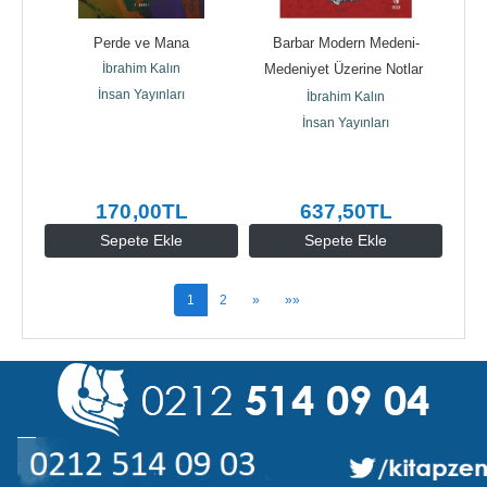
Perde ve Mana
Barbar Modern Medeni-
İbrahim Kalın
Medeniyet Üzerine Notlar 
İnsan Yayınları
(Ciltli)
İbrahim Kalın
İnsan Yayınları
170
,00
TL
637
,50
TL
Sepete Ekle
Sepete Ekle
1
2
»
»»