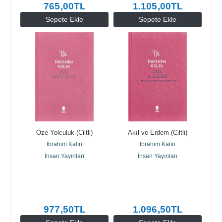
765
,00
TL
1.105
,00
TL
Sepete Ekle
Sepete Ekle
Öze Yolculuk (Ciltli)
Akıl ve Erdem (Ciltli)
İbrahim Kalın
İbrahim Kalın
İnsan Yayınları
İnsan Yayınları
977
,50
TL
1.096
,50
TL