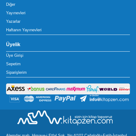
Diğer
Yayınevleri
Yazarlar
Haftanın Yayınevleri
Üyelik
Üye Girişi
Sepetim
Siparişlerim
Alemdar mah. Himaye-i Etfal Sok. No:4/102 Cağaloğlu-Fatih-İstanbul