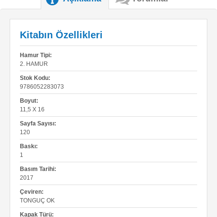
Kitabın Özellikleri
Hamur Tipi:
2. HAMUR
Stok Kodu:
9786052283073
Boyut:
11,5 X 16
Sayfa Sayısı:
120
Baskı:
1
Basım Tarihi:
2017
Çeviren:
TONGUÇ OK
Kapak Türü: