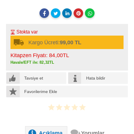
Stokta var
Kargo Ücreti:
99,00 TL
Kitapzen Fiyatı:
84
,00
TL
Havale/EFT ile:
82
,32
TL
Tavsiye et
Hata bildir
Favorilerime Ekle
Açıklama
Yorumlar