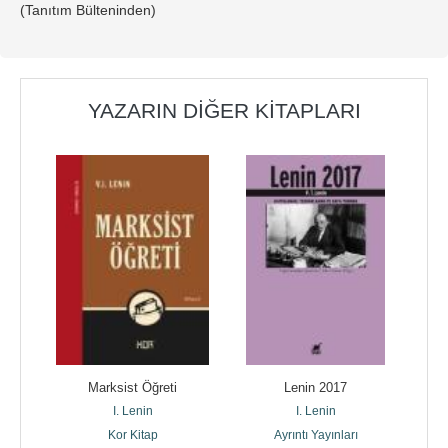
(Tanıtım Bülteninden)
YAZARIN DIĞER KITAPLARI
aş
Marksist Öğreti
Lenin 2017
S
I. Lenin
I. Lenin
Kor Kitap
Ayrıntı Yayınları