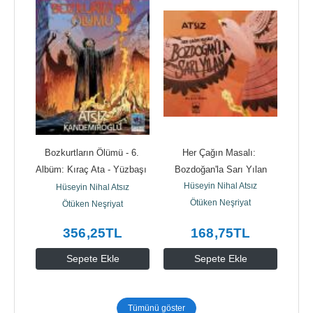
Kapak
Bozkurtların Ölümü - 6. 
Her Çağın Masalı: 
Boz
z
Albüm: Kıraç Ata - Yüzbaşı 
Bozdoğan'la Sarı Yılan
Albüm
Böcü Alp - Dönüş -...
Hüseyin Nihal Atsız
Hüseyin Nihal Atsız
Ötüken Neşriyat
Ötüken Neşriyat
356
,25
TL
168
,75
TL
Sepete Ekle
Sepete Ekle
Tümünü göster