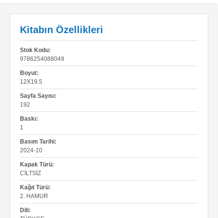
Kitabın Özellikleri
Stok Kodu:
9786254088049
Boyut:
12X19.5
Sayfa Sayısı:
192
Baskı:
1
Basım Tarihi:
2024-10
Kapak Türü:
CILTSIZ
Kağıt Türü:
2. HAMUR
Dili: