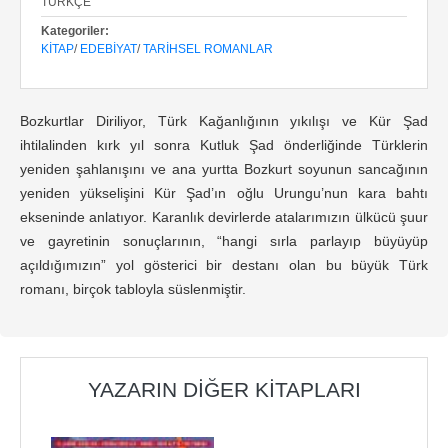
TÜRKÇE
Kategoriler:
KITAP
/
EDEBIYAT
/
TARIHSEL ROMANLAR
Bozkurtlar Diriliyor, Türk Kağanlığının yıkılışı ve Kür Şad
ihtilalinden kırk yıl sonra Kutluk Şad önderliğinde Türklerin
yeniden şahlanışını ve ana yurtta Bozkurt soyunun sancağının
yeniden yükselişini Kür Şad’ın oğlu Urungu’nun kara bahtı
ekseninde anlatıyor. Karanlık devirlerde atalarımızın ülkücü şuur
ve gayretinin sonuçlarının, “hangi sırla parlayıp büyüyüp
açıldığımızın” yol gösterici bir destanı olan bu büyük Türk
romanı, birçok tabloyla süslenmiştir.
YAZARIN DIĞER KITAPLARI