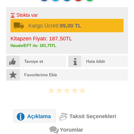
Stokta var
Kargo Ücreti:
99,00 TL
Kitapzen Fiyatı:
187
,50
TL
Havale/EFT ile:
183
,75
TL
Tavsiye et
Hata bildir
Favorilerime Ekle
Açıklama
Taksit Seçenekleri
Yorumlar