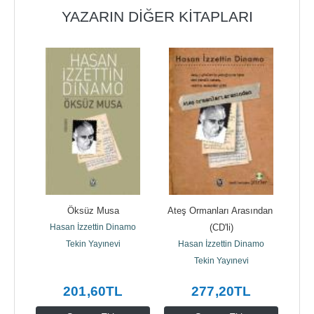
YAZARIN DIĞER KITAPLARI
Öksüz Musa
Ateş Ormanları Arasından 
M
mo
Hasan İzzettin Dinamo
(CD'li)
H
Tekin Yayınevi
Hasan İzzettin Dinamo
Tekin Yayınevi
201
,60
TL
277
,20
TL