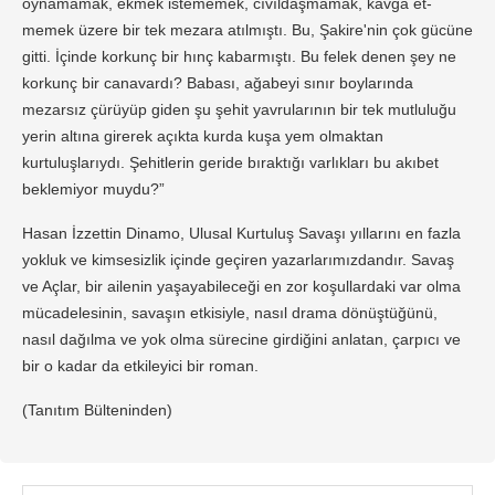
oynamamak, ekmek istememek, cıvıldaşmamak, kavga et­
memek üzere bir tek mezara atılmıştı. Bu, Şakire'nin çok gücüne
gitti. İçinde korkunç bir hınç kabarmıştı. Bu felek denen şey ne
korkunç bir canavardı? Babası, ağabeyi sınır boylarında
mezarsız çürüyüp giden şu şehit yavrularının bir tek mutluluğu
yerin altı­na girerek açıkta kurda kuşa yem olmaktan
kurtuluşlarıydı. Şe­hitlerin geride bıraktığı varlıkları bu akıbet
beklemiyor muydu?”
Hasan İzzettin Dinamo, Ulusal Kurtuluş Savaşı yıllarını en fazla
yokluk ve kimsesizlik içinde geçiren yazarlarımızdandır. Savaş
ve Açlar, bir ailenin yaşayabileceği en zor koşullardaki var olma
mücadelesinin, savaşın etkisiyle, nasıl drama dönüştüğünü,
nasıl dağılma ve yok olma sürecine girdiğini anlatan, çarpıcı ve
bir o kadar da etkileyici bir roman.
(Tanıtım Bülteninden)