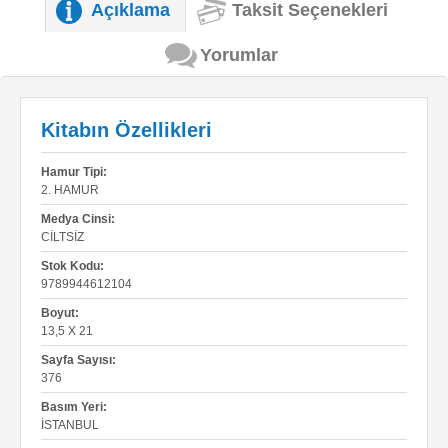
Açıklama
Taksit Seçenekleri
Yorumlar
Kitabın Özellikleri
Hamur Tipi:
2. HAMUR
Medya Cinsi:
CILTSIZ
Stok Kodu:
9789944612104
Boyut:
13,5 X 21
Sayfa Sayısı:
376
Basım Yeri:
İSTANBUL