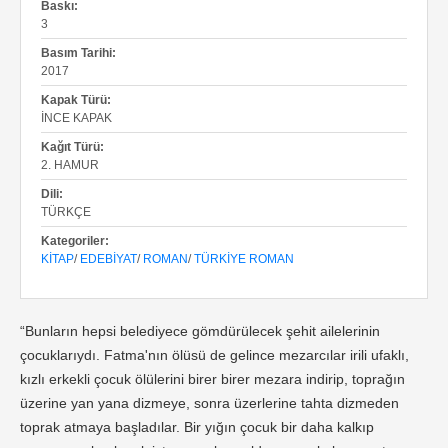
Baskı:
3
Basım Tarihi:
2017
Kapak Türü:
İNCE KAPAK
Kağıt Türü:
2. HAMUR
Dili:
TÜRKÇE
Kategoriler:
KITAP
/
EDEBIYAT
/
ROMAN
/
TÜRKIYE ROMAN
“Bunların hepsi belediyece gömdürülecek şehit ailelerinin
çocuklarıydı. Fatma'nın ölüsü de gelince mezar­cılar irili ufaklı,
kızlı erkekli çocuk ölülerini birer birer mezara indirip, toprağın
üzerine yan yana dizmeye, sonra üzerlerine tah­ta dizmeden
toprak atmaya başladılar. Bir yığın çocuk bir daha kalkıp