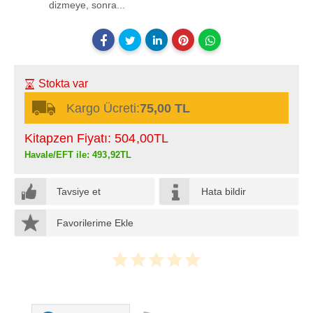
dizmeye, sonra...
Stokta var
Kargo Ücreti:
75,00 TL
Kitapzen Fiyatı:
504
,00
TL
Havale/EFT ile:
493
,92
TL
Tavsiye et
Hata bildir
Favorilerime Ekle