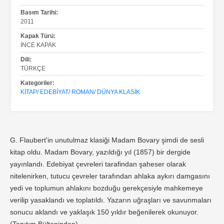
Basım Tarihi:
2011
Kapak Türü:
İNCE KAPAK
Dili:
TÜRKÇE
Kategoriler:
KITAP
/
EDEBIYAT
/
ROMAN
/
DÜNYA KLASIK
G. Flaubert'in unutulmaz klasiği Madam Bovary şimdi de sesli
kitap oldu. Madam Bovary, yazıldığı yıl (1857) bir dergide
yayınlandı. Edebiyat çevreleri tarafindan şaheser olarak
nitelenirken, tutucu çevreler tarafından ahlaka aykırı damgasını
yedi ve toplumun ahlakını bozduğu gerekçesiyle mahkemeye
verilip yasaklandı ve toplatıldı. Yazarın uğraşları ve savunmaları
sonucu aklandı ve yaklaşık 150 yıldır beğenilerek okunuyor.