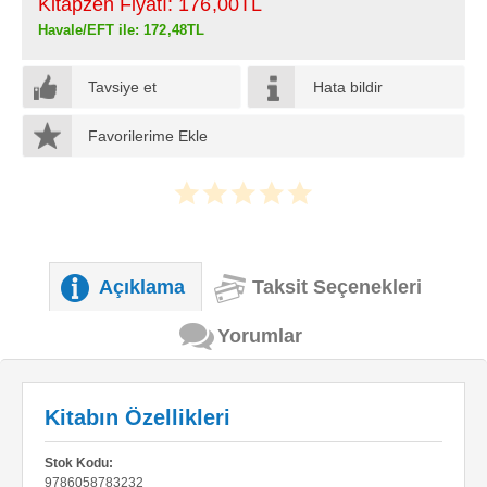
Kitapzen Fiyatı:
176
,00
TL
Havale/EFT ile:
172
,48
TL
Tavsiye et
Hata bildir
Favorilerime Ekle
Açıklama
Taksit Seçenekleri
Yorumlar
Kitabın Özellikleri
Stok Kodu:
9786058783232