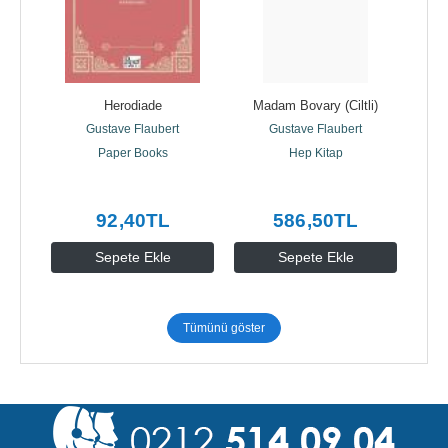
Herodiade
Madam Bovary (Ciltli)
Gustave Flaubert
Gustave Flaubert
Paper Books
Hep Kitap
92
,40
TL
586
,50
TL
Sepete Ekle
Sepete Ekle
Tümünü göster