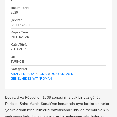
1
Basım Tarihi:
2020
Çeviren:
FATIH YÜCEL
Kapak Türü:
İNCE KAPAK
Kağıt Türü:
2. HAMUR
Dili:
TÜRKÇE
Kategoriler:
KITAP
/
EDEBIYAT
/
ROMAN
/
DÜNYA KLASIK
GENEL /EDEBİYAT / ROMAN
Bouvard ve Pécuchet, 1838 senesinin sıcak bir yaz günü,
Paris'te, Saint-Martin Kanalı'nın kenarında aynı banka otururlar.
Şapkalarının içine isimlerini yazmışlardır, ikisi de memur ve kırk
yedi yaşındadır, biri dul diğeriyse hiç evlenmemiştir, bütün gün