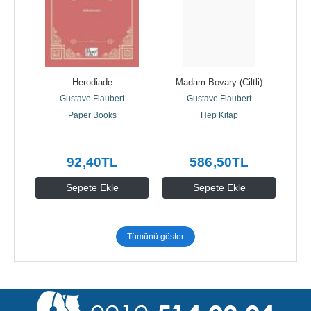
Herodiade
Madam Bovary (Ciltli)
Gustave Flaubert
Gustave Flaubert
Paper Books
Hep Kitap
92
,40
TL
586
,50
TL
Sepete Ekle
Sepete Ekle
Tümünü göster