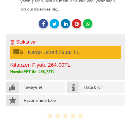
yazmışlardır, ikisi de memur ve kırk yedi yaşındadır,
biri dul diğeriyse hiç...
Stokta var
Kargo Ücreti:
75,00 TL
Kitapzen Fiyatı:
264
,00
TL
Havale/EFT ile:
258
,72
TL
Tavsiye et
Hata bildir
Favorilerime Ekle