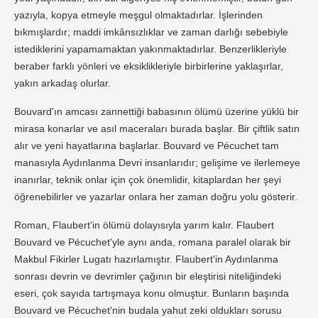
yazıyla, kopya etmeyle meşgul olmaktadırlar. İşlerinden
bıkmışlardır; maddi imkânsızlıklar ve zaman darlığı sebebiyle
istediklerini yapamamaktan yakınmaktadırlar. Benzerlikleriyle
beraber farklı yönleri ve eksiklikleriyle birbirlerine yaklaşırlar,
yakın arkadaş olurlar.
Bouvard'ın amcası zannettiği babasının ölümü üzerine yüklü bir
mirasa konarlar ve asıl maceraları burada başlar. Bir çiftlik satın
alır ve yeni hayatlarına başlarlar. Bouvard ve Pécuchet tam
manasıyla Aydınlanma Devri insanlarıdır; gelişime ve ilerlemeye
inanırlar, teknik onlar için çok önemlidir, kitaplardan her şeyi
öğrenebilirler ve yazarlar onlara her zaman doğru yolu gösterir.
Roman, Flaubert'in ölümü dolayısıyla yarım kalır. Flaubert
Bouvard ve Pécuchet'yle aynı anda, romana paralel olarak bir
Makbul Fikirler Lugatı hazırlamıştır. Flaubert'in Aydınlanma
sonrası devrin ve devrimler çağının bir eleştirisi niteliğindeki
eseri, çok sayıda tartışmaya konu olmuştur. Bunların başında
Bouvard ve Pécuchet'nin budala yahut zeki oldukları sorusu