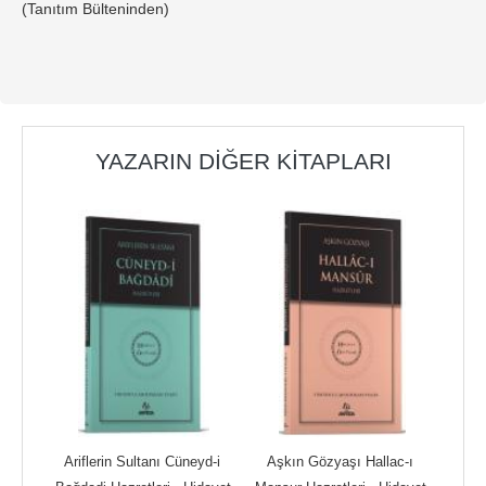
(Tanıtım Bülteninden)
YAZARIN DIĞER KITAPLARI
li 
Ariflerin Sultanı Cüneyd-i 
Aşkın Gözyaşı Hallac-ı 
Ka