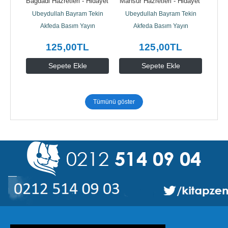
i 
Bağdadi Hazretleri - Hidayet 
Mansur Hazretleri - Hidayet 
Ad
üleri 
Öncüleri 5
Öncüleri 6
ekin
Ubeydullah Bayram Tekin
Ubeydullah Bayram Tekin
Ube
n
Akfeda Basım Yayın
Akfeda Basım Yayın
125
,00
TL
125
,00
TL
Sepete Ekle
Sepete Ekle
Tümünü göster