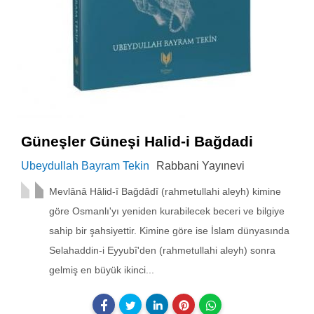
Güneşler Güneşi Halid-i Bağdadi
Ubeydullah Bayram Tekin
Rabbani Yayınevi
Mevlânâ Hâlid-î Bağdâdî (rahmetullahi aleyh) kimine
göre Osmanlı'yı yeniden kurabilecek beceri ve bilgiye
sahip bir şahsiyettir. Kimine göre ise İslam dünyasında
Selahaddin-i Eyyubî'den (rahmetullahi aleyh) sonra
gelmiş en büyük ikinci...