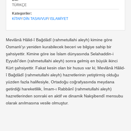
TÜRKÇE
Kategoriler:
KITAP
/
DIN TASAVVUF
/
ISLAMIYET
Mevlânâ Hâlid-î Bağdâdî (rahmetullahi aleyh) kimine göre
Osmanlı'yı yeniden kurabilecek beceri ve bilgiye sahip bir
şahsiyettir. Kimine göre ise İslam dünyasında Selahaddin-i
Eyyubî'den (rahmetullahi aleyh) sonra gelmiş en büyük ikinci
Kürt şahsiyettir. Fakat kesin olan bir husus var ki; Mevlânâ Hâlid-
î Bağdâdî (rahmetullahi aleyh) hazretlerinin yetiştirmiş olduğu
yüzden fazla halifesiyle, Ortadoğu coğrafyasında meydana
getirdiği hareketlilik, İmam-ı Rabbânî (rahmetullahi aleyh)
hazretlerinden sonraki en aktif ve dinamik Nakşibendî mensubu
olarak anılmasına vesile olmuştur.