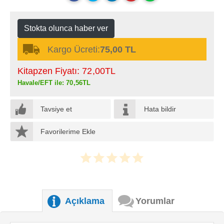
Stokta olunca haber ver
Kargo Ücreti:
75,00 TL
Kitapzen Fiyatı:
72
,00
TL
Havale/EFT ile:
70
,56
TL
Tavsiye et
Hata bildir
Favorilerime Ekle
Açıklama
Yorumlar