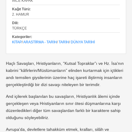
İNCE KAPAK
Kağıt Türü:
2. HAMUR
Dili:
TÜRKÇE
Kategoriler:
KITAP
/
ARASTIRMA - TARIH
/
TARIH
/
DÜNYA TARIHI
Haçlı Savaşları, Hristiyanların, “Kutsal Topraklar”ı ve Hz. İsa'nın
kabrini “kâfirlerin/Müslümanların” elinden kurtarmak için içtikleri
andı temsilen giysilerinin üzerine haç işareti iliştirmiş insanların
gerçekleştirdiği bir dizi savaşı niteleyen bir terimdir.
And içilerek başlanılan bu savaşların, Hristiyanlık âlemi içinde
gerçekleşen veya Hristiyanların sınır ötesi düşmanlarına karşı
düzenledikleri diğer tüm savaşlardan farklı bir karaktere sahip
olduğunu söyleyebiliriz.
Avrupa'da, devletlere tahakküm etmek, kralları, silâh ve