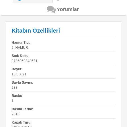
Yorumlar
Kitabın Özellikleri
Hamur Tipi:
2. HAMUR
Stok Kodu:
9786059348621
Boyut:
13,5 X 21
Sayfa Sayısı:
288
Baskı:
1
Basım Tarihi:
2018
Kapak Türü: