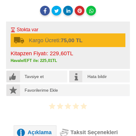
Stokta var
Kargo Ücreti:
75,00 TL
Kitapzen Fiyatı:
229
,60
TL
Havale/EFT ile:
225
,01
TL
Tavsiye et
Hata bildir
Favorilerime Ekle
Açıklama
Taksit Seçenekleri