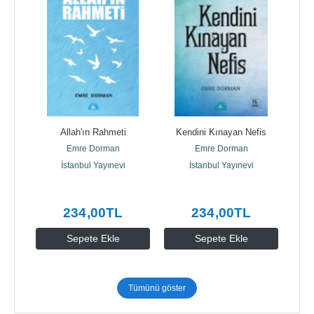
e 
Allah'ın Rahmeti
Kendini Kınayan Nefis
Teol
nda 
Emre Dorman
Emre Dorman
D
İstanbul Yayınevi
İstanbul Yayınevi
234
,00
TL
234
,00
TL
Sepete Ekle
Sepete Ekle
Tümünü göster