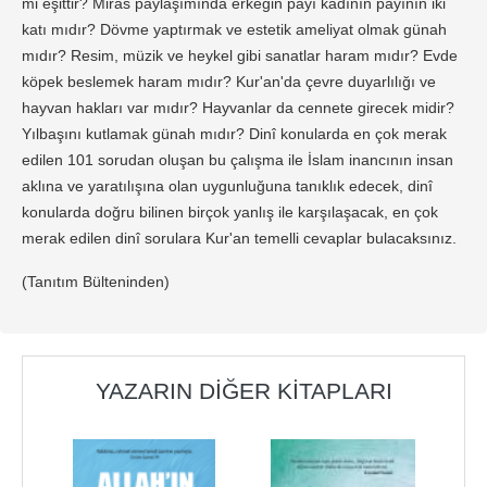
mi eşittir? Miras paylaşımında erkeğin payı kadının payının iki
katı mıdır? Dövme yaptırmak ve estetik ameliyat olmak günah
mıdır? Resim, müzik ve heykel gibi sanatlar haram mıdır? Evde
köpek beslemek haram mıdır? Kur'an'da çevre duyarlılığı ve
hayvan hakları var mıdır? Hayvanlar da cennete girecek midir?
Yılbaşını kutlamak günah mıdır? Dinî konularda en çok merak
edilen 101 sorudan oluşan bu çalışma ile İslam inancının insan
aklına ve yaratılışına olan uygunluğuna tanıklık edecek, dinî
konularda doğru bilinen birçok yanlış ile karşılaşacak, en çok
merak edilen dinî sorulara Kur'an temelli cevaplar bulacaksınız.
(Tanıtım Bülteninden)
YAZARIN DIĞER KITAPLARI