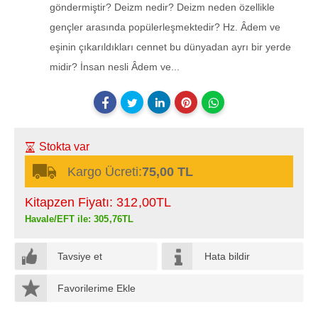
göndermiştir? Deizm nedir? Deizm neden özellikle
gençler arasında popülerleşmektedir? Hz. Âdem ve
eşinin çıkarıldıkları cennet bu dünyadan ayrı bir yerde
midir? İnsan nesli Âdem ve...
Stokta var
Kargo Ücreti:
75,00 TL
Kitapzen Fiyatı:
312
,00
TL
Havale/EFT ile:
305
,76
TL
Tavsiye et
Hata bildir
Favorilerime Ekle