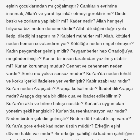
eşinin çocuklarından mı çoğalmıştır? Canlıların evrimine
inanmak, Allah'ı ve yaratılışı inkâr etmeyi gerektirir mi? Dinde
baskı ve zorlama yapılabilir mi? Kader nedir? Allah her şeyi
biliyorsa bizi neden denemektedir? Allah dilediğini doğru yola
iletip, dilediğini saptırır mı? Kalpleri mühürler mi? Allah, kötüleri
neden hemen cezalandırmıyor? Kötülüğe neden engel olmuyor?
Kadın peygamber gelmiş midir? Peygamberler hep Ortadoğu'ya
mı gönderilmiştir? Kur'an bir insan tarafından yazılmış olabilir
mi? Kur'an korunmuş mudur? Cennet ve cehennem neden
vardır? Sonlu mu yoksa sonsuz mudur? Kur'an'da neden tehdit
ve korku içerikli ifadelere yer verilmiştir? Kabir azabı var mıdır?
Kur'an neden Arapçadır? Arapça kutsal mıdır? İbadet dili Arapça
mıdır? Arapça dışında bir dilde dua ve ibadet edilebilir mi?
Kur'an'ın akla ve bilime bakışı nasıldır? Kur'an'a uygun olan
yönetim şekli hangisidir? Kur'an'da reenkarnasyon var mıdır?
Neden birden çok din gelmiştir? Neden dört kutsal kitap vardır?
Kur'an'a göre erkek kadından üstün müdür? Erkeğin eşini
dövme hakkı var mıdır? Bir erkeğin şahitliği iki kadının şahitliğine