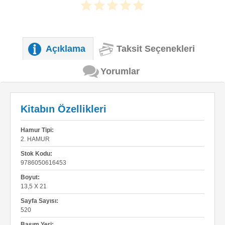
Açıklama
Taksit Seçenekleri
Yorumlar
Kitabın Özellikleri
Hamur Tipi:
2. HAMUR
Stok Kodu:
9786050616453
Boyut:
13,5 X 21
Sayfa Sayısı:
520
Basım Yeri: