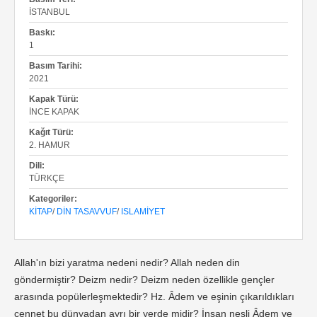
İSTANBUL
Baskı:
1
Basım Tarihi:
2021
Kapak Türü:
İNCE KAPAK
Kağıt Türü:
2. HAMUR
Dili:
TÜRKÇE
Kategoriler:
KITAP
/
DIN TASAVVUF
/
ISLAMIYET
Allah'ın bizi yaratma nedeni nedir? Allah neden din
göndermiştir? Deizm nedir? Deizm neden özellikle gençler
arasında popülerleşmektedir? Hz. Âdem ve eşinin çıkarıldıkları
cennet bu dünyadan ayrı bir yerde midir? İnsan nesli Âdem ve