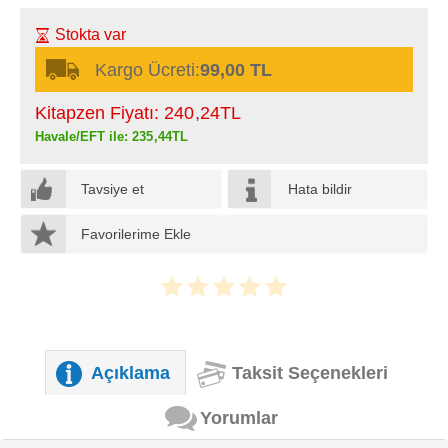
Stokta var
Kargo Ücreti:
99,00 TL
Kitapzen Fiyatı:
240
,24
TL
Havale/EFT ile:
235
,44
TL
Tavsiye et
Hata bildir
Favorilerime Ekle
Açıklama
Taksit Seçenekleri
Yorumlar