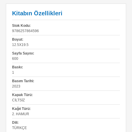
Kitabın Özellikleri
Stok Kodu:
9786257864596
Boyut:
12.5X19.5
Sayfa Sayısı:
600
Baskı:
1
Basım Tarihi:
2023
Kapak Türü:
CILTSIZ
Kağıt Türü:
2. HAMUR
Dili:
TÜRKÇE