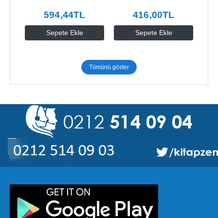
594
,44
TL
416
,00
TL
Sepete Ekle
Sepete Ekle
Tümünü göster