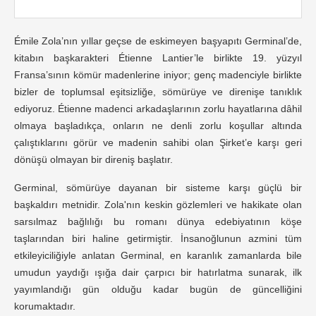
Émile Zola’nın yıllar geçse de eskimeyen başyapıtı Germinal’de,
kitabın başkarakteri Étienne Lantier’le birlikte 19. yüzyıl
Fransa’sının kömür madenlerine iniyor; genç madenciyle birlikte
bizler de toplumsal eşitsizliğe, sömürüye ve direnişe tanıklık
ediyoruz. Étienne madenci arkadaşlarının zorlu hayatlarına dâhil
olmaya başladıkça, onların ne denli zorlu koşullar altında
çalıştıklarını görür ve madenin sahibi olan Şirket’e karşı geri
dönüşü olmayan bir direniş başlatır.
Germinal, sömürüye dayanan bir sisteme karşı güçlü bir
başkaldırı metnidir. Zola'nın keskin gözlemleri ve hakikate olan
sarsılmaz bağlılığı bu romanı dünya edebiyatının köşe
taşlarından biri haline getirmiştir. İnsanoğlunun azmini tüm
etkileyiciliğiyle anlatan Germinal, en karanlık zamanlarda bile
umudun yaydığı ışığa dair çarpıcı bir hatırlatma sunarak, ilk
yayımlandığı gün olduğu kadar bugün de güncelliğini
korumaktadır.