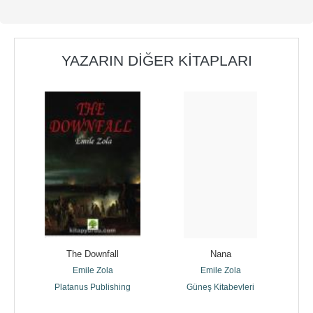
YAZARIN DIĞER KITAPLARI
 de 
The Downfall
Nana
Emile Zola
Emile Zola
Platanus Publishing
Güneş Kitabevleri
g